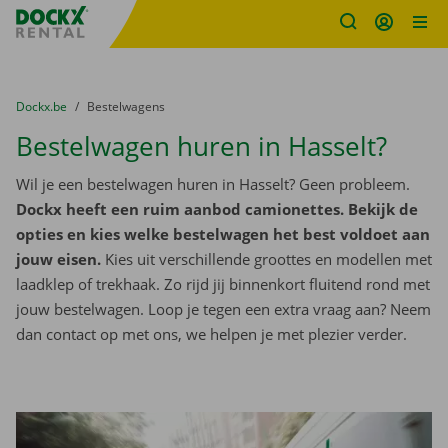
Fratello DEMO
Ga naar inhoud
Taalselectie overslaan
U bevindt zich hier:
van
Dockx.be
naar
Bestelwagens
Bestelwagen huren in Hasselt?
Wil je een bestelwagen huren in Hasselt? Geen probleem.
Dockx heeft een ruim aanbod camionettes. Bekijk de
opties en kies welke bestelwagen het best voldoet aan
jouw eisen.
Kies uit verschillende groottes en modellen met
laadklep of trekhaak. Zo rijd jij binnenkort fluitend rond met
jouw bestelwagen. Loop je tegen een extra vraag aan? Neem
dan contact op met ons, we helpen je met plezier verder.