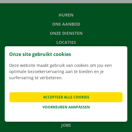
HUREN
ONS AANBOD
ONZE DIENSTEN
LOCATIES
APP
Onze site gebruikt cookies
VERHUISOPLOSSINGEN
Deze website maakt gebruik van cookies om jou een
optimale bezoekerservaring aan te bieden en je
surfervaring te verbeteren.
CONTACTEER ONS
ACCEPTEER ALLE COOKIES
VEELGESTELDE VRAGEN
NIEUWS
VOORKEUREN AANPASSEN
CADEAUBON
JOBS