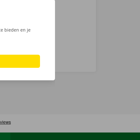
actloos. Kies
int of Dockx
digitale
e bieden en je