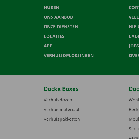
HUREN
CON
ONS AANBOD
VEE
ONZE DIENSTEN
NIE
LOCATIES
CAD
APP
JOBS
VERHUISOPLOSSINGEN
OVE
Dockx Boxes
Doc
Verhuisdozen
Woni
Verhuismateriaal
Bedr
Verhuispakketten
Meub
Seni
Verh