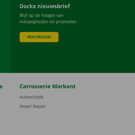
Dockx nieuwsbrief
Blijf op de hoogte van
nieuwigheden en promoties
INSCHRIJVEN
be
e
Carrosserie Markant
Autoschade
Smart Repair