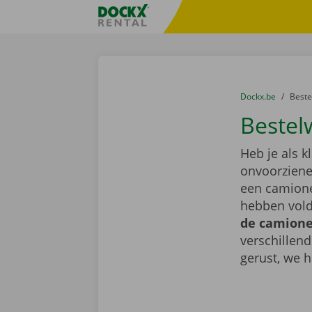
Ga naar inhoud
Taalselectie overslaan
Fratello DEMO
U bevindt zich hi
van
Dockx.be
naar
Best
Bestel
Heb je als k
onvoorziene 
een camione
hebben vold
de camionet
verschillen
gerust, we h