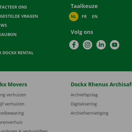
Taalkeuze
TACTEER ONS
LGESTELDE VRAGEN
NL
FR
EN
UWS
Volg ons
EAUBON
Facebook
Instagram
LinkedIn
YouTu
R DOCKX RENTAL
kx Movers
Dockx Rhenus Archisaf
ng verhuizen
Archiefopslag
ijf verhuizen
Digitalisering
elbewaring
Archiefvernietiging
orenverhuis
uisdozen & verhuisliften