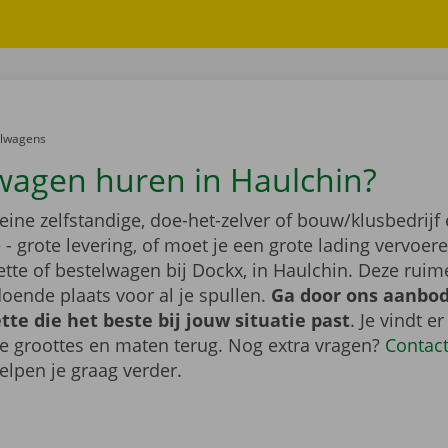
er:
elwagens
wagen huren in Haulchin?
leine zelfstandige, doe-het-zelver of bouw/klusbedrijf 
- grote levering, of moet je een grote lading vervoe
tte of bestelwagen bij Dockx, in Haulchin. Deze rui
oende plaats voor al je spullen.
Ga door ons aanbod
te die het beste bij jouw situatie past
. Je vindt er
de groottes en maten terug. Nog extra vragen?
Contac
elpen je graag verder.