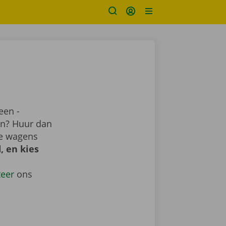
een -
ren? Huur dan
me wagens
, en kies
teer
ons