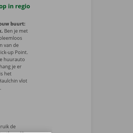
op in regio
jouw buurt:
k.
Ben je met
obleemloos
in van de
ick-up Point.
e de huurauto
hang je er
is het
Haulchin vlot
.
ruik de