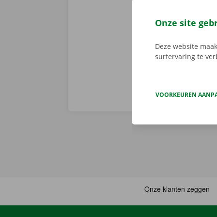
Dockx-app. Zo
via de app he
Onze site geb
Service Shop.
sleutel. Down
Deze website maakt
surfervaring te ve
VOORKEUREN AANP