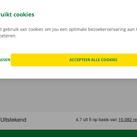
 reserveer je 24/7 een camionette: snel, gemakkelijk en cont
t model dat het beste bij jou past en je gewenste Pick-up Po
ruikt cookies
 Bij het ophalen open je de camionette eenvoudig met jouw 
load de gratis app voor
Android
of
Apple
.
 gebruik van cookies om jou een optimale bezoekerservaring aan t
rbeteren.
ASSEN
ACCEPTEER ALLE COOKIES