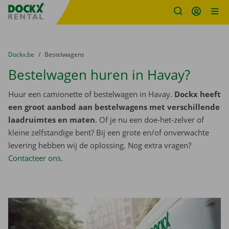
Fratello DEMO
Ga naar inhoud
Taalselectie overslaan
U bevindt zich hier:
van
Dockx.be
naar
Bestelwagens
Bestelwagen huren in Havay?
Huur een camionette of bestelwagen in Havay.
Dockx heeft
een groot aanbod aan bestelwagens met verschillende
laadruimtes en maten
. Of je nu een doe-het-zelver of
kleine zelfstandige bent? Bij een grote en/of onverwachte
levering hebben wij de oplossing. Nog extra vragen?
Contacteer ons
.