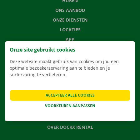
HUREN
ONS AANBOD
ONZE DIENSTEN
LOCATIES
APP
VERHUISOPLOSSINGEN
Onze site gebruikt cookies
Deze website maakt gebruik van cookies om jou een
optimale bezoekerservaring aan te bieden en je
surfervaring te verbeteren.
CONTACTEER ONS
VEELGESTELDE VRAGEN
ACCEPTEER ALLE COOKIES
NIEUWS
VOORKEUREN AANPASSEN
CADEAUBON
JOBS
OVER DOCKX RENTAL