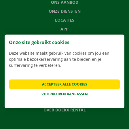
ONS AANBOD
ONZE DIENSTEN
LOCATIES
APP
VERHUISOPLOSSINGEN
Onze site gebruikt cookies
Deze website maakt gebruik van cookies om jou een
optimale bezoekerservaring aan te bieden en je
surfervaring te verbeteren.
CONTACTEER ONS
VEELGESTELDE VRAGEN
NIEUWS
ACCEPTEER ALLE COOKIES
CADEAUBON
VOORKEUREN AANPASSEN
JOBS
OVER DOCKX RENTAL