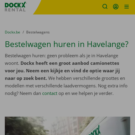
Fratello DEMO
Ga naar inhoud
Taalselectie overslaan
U bevindt zich hier:
van
Dockx.be
naar
Bestelwagens
Bestelwagen huren in Havelange?
Bestelwagen huren: geen probleem als je in Havelange
woont.
Dockx heeft een groot aanbod camionettes
voor jou. Neem een kijkje en vind de optie waar jij
naar op zoek bent.
We hebben verschillende groottes en
modellen met verschillende laadvermogens. Nog extra info
nodig? Neem dan
contact
op en we helpen je verder.