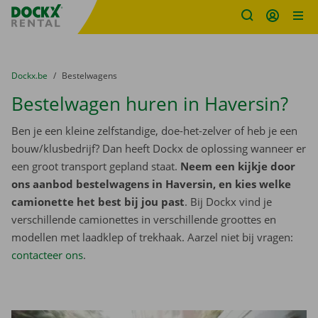
Fratello DEMO
Ga naar inhoud
Taalselectie overslaan
U bevindt zich hier:
van
Dockx.be
naar
Bestelwagens
Bestelwagen huren in Haversin?
Ben je een kleine zelfstandige, doe-het-zelver of heb je een
bouw/klusbedrijf? Dan heeft Dockx de oplossing wanneer er
een groot transport gepland staat.
Neem een kijkje door
ons aanbod bestelwagens in Haversin, en kies welke
camionette het best bij jou past
. Bij Dockx vind je
verschillende camionettes in verschillende groottes en
modellen met laadklep of trekhaak. Aarzel niet bij vragen:
contacteer ons
.