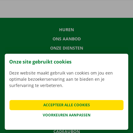
HUREN
ONS AANBOD
ONZE DIENSTEN
LOCATIES
Onze site gebruikt cookies
APP
Deze website maakt gebruik van cookies om jou een
VERHUISOPLOSSINGEN
optimale bezoekerservaring aan te bieden en je
surfervaring te verbeteren.
CONTACTEER ONS
ACCEPTEER ALLE COOKIES
VEELGESTELDE VRAGEN
VOORKEUREN AANPASSEN
NIEUWS
CADEAUBON