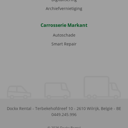
Archiefvernietiging
Carrosserie Markant
Autoschade
Smart Repair
Dockx Rental
-
Terbekehofdreef 10
-
2610
Wilrijk
,
België
-
BE
0449.245.996
© 2026 Dockx Rental