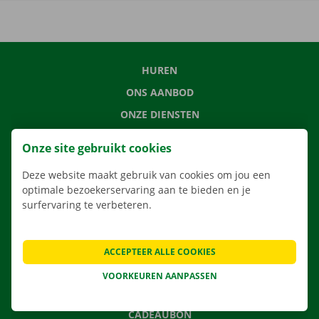
HUREN
ONS AANBOD
ONZE DIENSTEN
LOCATIES
Onze site gebruikt cookies
APP
Deze website maakt gebruik van cookies om jou een
VERHUISOPLOSSINGEN
optimale bezoekerservaring aan te bieden en je
surfervaring te verbeteren.
CONTACTEER ONS
ACCEPTEER ALLE COOKIES
VEELGESTELDE VRAGEN
VOORKEUREN AANPASSEN
NIEUWS
CADEAUBON