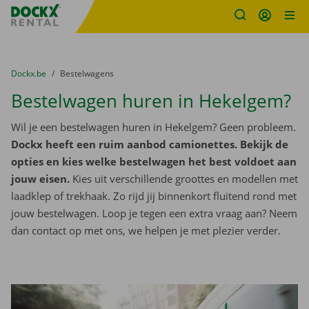
Fratello DEMO
Ga naar inhoud
Taalselectie overslaan
U bevindt zich hier:
van
Dockx.be
naar
Bestelwagens
Bestelwagen huren in Hekelgem?
Wil je een bestelwagen huren in Hekelgem? Geen probleem.
Dockx heeft een ruim aanbod camionettes. Bekijk de
opties en kies welke bestelwagen het best voldoet aan
jouw eisen.
Kies uit verschillende groottes en modellen met
laadklep of trekhaak. Zo rijd jij binnenkort fluitend rond met
jouw bestelwagen. Loop je tegen een extra vraag aan? Neem
dan contact op met ons, we helpen je met plezier verder.