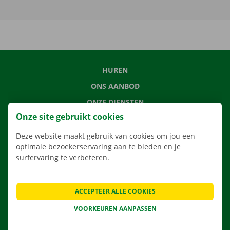
HUREN
ONS AANBOD
ONZE DIENSTEN
Onze site gebruikt cookies
LOCATIES
APP
Deze website maakt gebruik van cookies om jou een
optimale bezoekerservaring aan te bieden en je
VERHUISOPLOSSINGEN
surfervaring te verbeteren.
ACCEPTEER ALLE COOKIES
CONTACTEER ONS
VOORKEUREN AANPASSEN
VEELGESTELDE VRAGEN