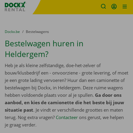
Fratello DEMO
Ga naar inhoud
Taalselectie overslaan
U bevindt zich hier:
van
Dockx.be
naar
Bestelwagens
Bestelwagen huren in
Heldergem?
Heb je als kleine zelfstandige, doe-het-zelver of
bouw/klusbedrijf een - onvoorziene - grote levering, of moet
je een grote lading vervoeren? Huur dan een camionette of
bestelwagen bij Dockx, in Heldergem. Deze ruime wagens
hebben voldoende plaats voor al je spullen.
Ga door ons
aanbod, en kies de camionette die het beste bij jouw
situatie past
. Je vindt er verschillende groottes en maten
terug. Nog extra vragen?
Contacteer
ons gerust, we helpen
je graag verder.