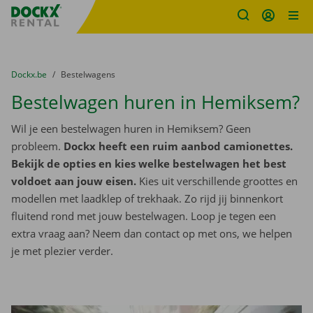
Fratello DEMO
Ga naar inhoud
Taalselectie overslaan
U bevindt zich hier:
van
Dockx.be
naar
Bestelwagens
Bestelwagen huren in Hemiksem?
Wil je een bestelwagen huren in Hemiksem? Geen
probleem.
Dockx heeft een ruim aanbod camionettes.
Bekijk de opties en kies welke bestelwagen het best
voldoet aan jouw eisen.
Kies uit verschillende groottes en
modellen met laadklep of trekhaak. Zo rijd jij binnenkort
fluitend rond met jouw bestelwagen. Loop je tegen een
extra vraag aan? Neem dan contact op met ons, we helpen
je met plezier verder.