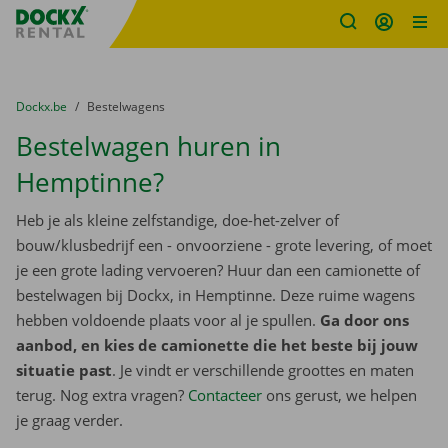
Fratello DEMO
Ga naar inhoud
Taalselectie overslaan
U bevindt zich hier:
van
Dockx.be
naar
Bestelwagens
Bestelwagen huren in
Hemptinne?
Heb je als kleine zelfstandige, doe-het-zelver of
bouw/klusbedrijf een - onvoorziene - grote levering, of moet
je een grote lading vervoeren? Huur dan een camionette of
bestelwagen bij Dockx, in Hemptinne. Deze ruime wagens
hebben voldoende plaats voor al je spullen.
Ga door ons
aanbod, en kies de camionette die het beste bij jouw
situatie past
. Je vindt er verschillende groottes en maten
terug. Nog extra vragen?
Contacteer
ons gerust, we helpen
je graag verder.