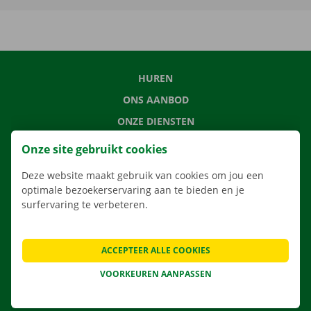
HUREN
ONS AANBOD
ONZE DIENSTEN
LOCATIES
Onze site gebruikt cookies
APP
Deze website maakt gebruik van cookies om jou een
VERHUISOPLOSSINGEN
optimale bezoekerservaring aan te bieden en je
surfervaring te verbeteren.
ACCEPTEER ALLE COOKIES
CONTACTEER ONS
VEELGESTELDE VRAGEN
VOORKEUREN AANPASSEN
NIEUWS