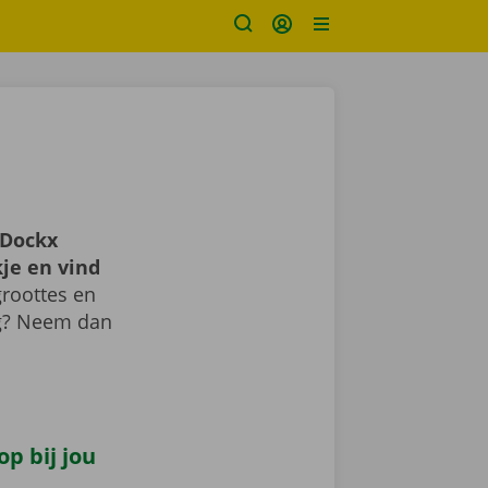
Dockx
je en vind
roottes en
ig? Neem dan
p bij jou