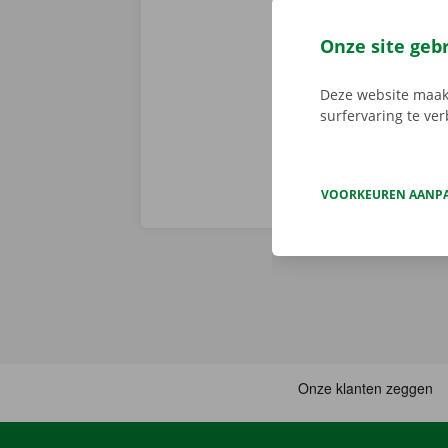
Er is geen t
de digitale s
Onze site geb
Download de 
App Store
.
Deze website maakt
surfervaring te ve
VOORKEUREN AANP