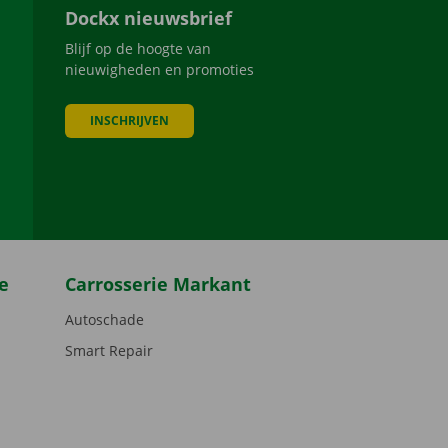
Dockx nieuwsbrief
Blijf op de hoogte van
nieuwigheden en promoties
INSCHRIJVEN
be
e
Carrosserie Markant
Autoschade
Smart Repair