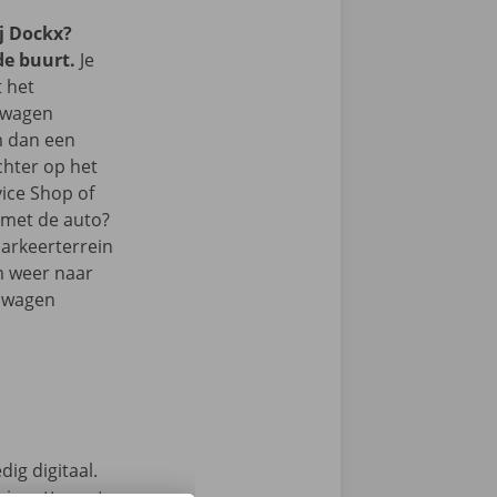
j Dockx?
de buurt.
Je
t het
lwagen
m dan een
chter op het
vice Shop of
r met de auto?
parkeerterrein
m weer naar
elwagen
ig digitaal.