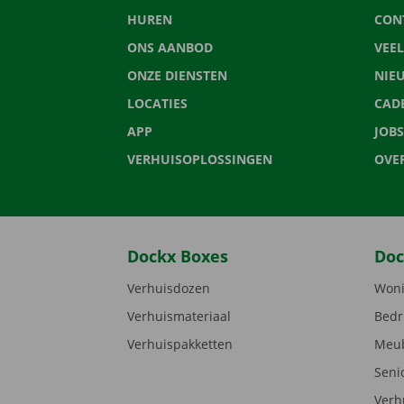
HUREN
CON
ONS AANBOD
VEE
ONZE DIENSTEN
NIE
LOCATIES
CAD
APP
JOBS
VERHUISOPLOSSINGEN
OVE
Dockx Boxes
Doc
Verhuisdozen
Woni
Verhuismateriaal
Bedr
Verhuispakketten
Meub
Seni
Verh