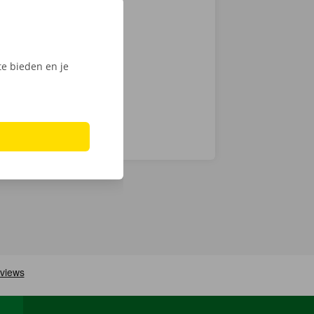
mionette met
 keuze.
Phone via de
e bieden en je