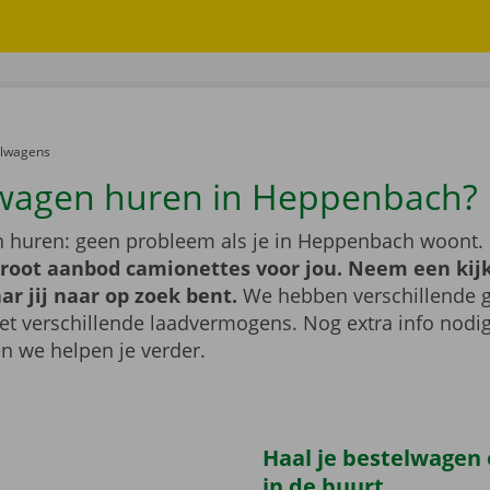
er:
elwagens
wagen huren in Heppenbach?
 huren: geen probleem als je in Heppenbach woont.
groot aanbod camionettes voor jou. Neem een kijk
ar jij naar op zoek bent.
We hebben verschillende g
t verschillende laadvermogens. Nog extra info nod
n we helpen je verder.
Haal je bestelwagen o
in de buurt