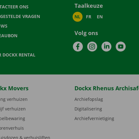
Taalkeuze
TACTEER ONS
LGESTELDE VRAGEN
NL
FR
EN
UWS
Volg ons
EAUBON
Facebook
Instagram
LinkedIn
YouTu
R DOCKX RENTAL
kx Movers
Dockx Rhenus Archisaf
ng verhuizen
Archiefopslag
ijf verhuizen
Digitalisering
elbewaring
Archiefvernietiging
orenverhuis
uisdozen & verhuisliften