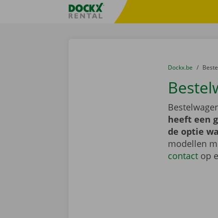
Ga naar inhoud
Taalselectie overslaan
Fratello DEMO
U bevindt zich hi
van
Dockx.be
naar
Best
Bestel
Bestelwagen
heeft een 
de optie wa
modellen me
contact
op e