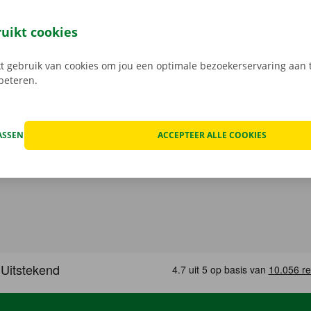
ussenkomst meer met een Dockx medewerker: je opent je ca
leutel aan het Pick-up Point of Dockx Service Shop naar jouw
ruikt cookies
gratis app voor Android via de
Google Play Store
, of voor i
 gebruik van cookies om jou een optimale bezoekerservaring aan t
rbeteren.
ASSEN
ACCEPTEER ALLE COOKIES