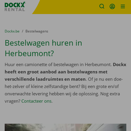
Fratello DEMO
Ga naar inhoud
Taalselectie overslaan
U bevindt zich hier:
van
Dockx.be
naar
Bestelwagens
Bestelwagen huren in
Herbeumont?
Huur een camionette of bestelwagen in Herbeumont.
Dockx
heeft een groot aanbod aan bestelwagens met
verschillende laadruimtes en maten
. Of je nu een doe-
het-zelver of kleine zelfstandige bent? Bij een grote en/of
onverwachte levering hebben wij de oplossing. Nog extra
vragen?
Contacteer ons
.