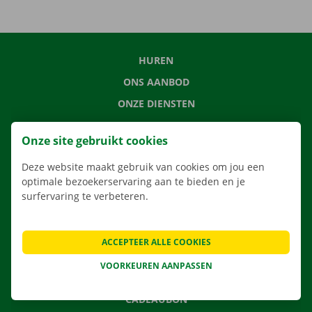
HUREN
ONS AANBOD
ONZE DIENSTEN
LOCATIES
Onze site gebruikt cookies
APP
Deze website maakt gebruik van cookies om jou een
VERHUISOPLOSSINGEN
optimale bezoekerservaring aan te bieden en je
surfervaring te verbeteren.
CONTACTEER ONS
ACCEPTEER ALLE COOKIES
VEELGESTELDE VRAGEN
VOORKEUREN AANPASSEN
NIEUWS
CADEAUBON