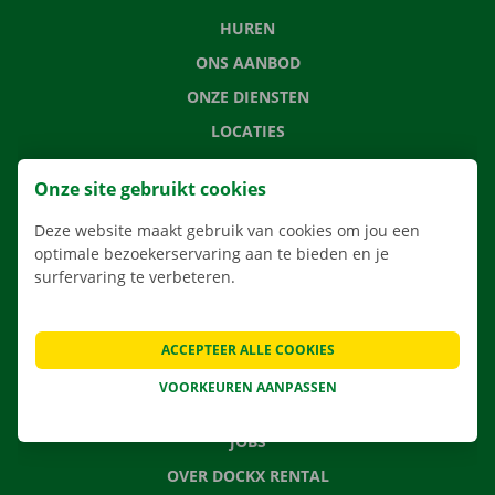
HUREN
ONS AANBOD
ONZE DIENSTEN
LOCATIES
APP
Onze site gebruikt cookies
VERHUISOPLOSSINGEN
Deze website maakt gebruik van cookies om jou een
optimale bezoekerservaring aan te bieden en je
surfervaring te verbeteren.
CONTACTEER ONS
VEELGESTELDE VRAGEN
ACCEPTEER ALLE COOKIES
NIEUWS
VOORKEUREN AANPASSEN
CADEAUBON
JOBS
OVER DOCKX RENTAL