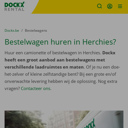
Fratello DEMO
Ga naar inhoud
Taalselectie overslaan
U bevindt zich hier:
van
Dockx.be
naar
Bestelwagens
Bestelwagen huren in Herchies?
Huur een camionette of bestelwagen in Herchies.
Dockx
heeft een groot aanbod aan bestelwagens met
verschillende laadruimtes en maten
. Of je nu een doe-
het-zelver of kleine zelfstandige bent? Bij een grote en/of
onverwachte levering hebben wij de oplossing. Nog extra
vragen?
Contacteer ons
.