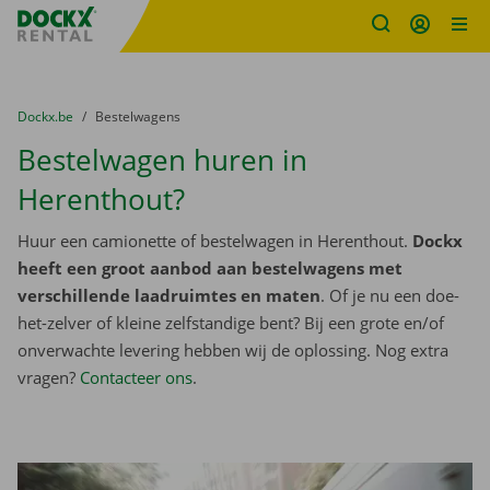
Fratello DEMO
Ga naar inhoud
Taalselectie overslaan
U bevindt zich hier:
van
Dockx.be
naar
Bestelwagens
Bestelwagen huren in
Herenthout?
Huur een camionette of bestelwagen in Herenthout.
Dockx
heeft een groot aanbod aan bestelwagens met
verschillende laadruimtes en maten
. Of je nu een doe-
het-zelver of kleine zelfstandige bent? Bij een grote en/of
onverwachte levering hebben wij de oplossing. Nog extra
vragen?
Contacteer ons
.