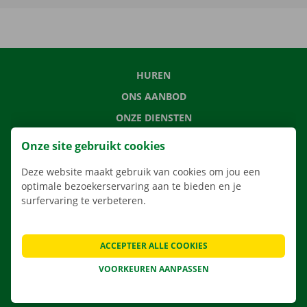
HUREN
ONS AANBOD
ONZE DIENSTEN
LOCATIES
Onze site gebruikt cookies
APP
Deze website maakt gebruik van cookies om jou een
VERHUISOPLOSSINGEN
optimale bezoekerservaring aan te bieden en je
surfervaring te verbeteren.
ACCEPTEER ALLE COOKIES
CONTACTEER ONS
VEELGESTELDE VRAGEN
VOORKEUREN AANPASSEN
NIEUWS