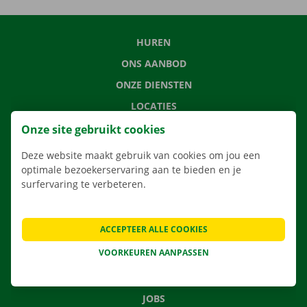
HUREN
ONS AANBOD
ONZE DIENSTEN
LOCATIES
APP
Onze site gebruikt cookies
VERHUISOPLOSSINGEN
Deze website maakt gebruik van cookies om jou een
optimale bezoekerservaring aan te bieden en je
surfervaring te verbeteren.
CONTACTEER ONS
ACCEPTEER ALLE COOKIES
VEELGESTELDE VRAGEN
VOORKEUREN AANPASSEN
NIEUWS
CADEAUBON
JOBS