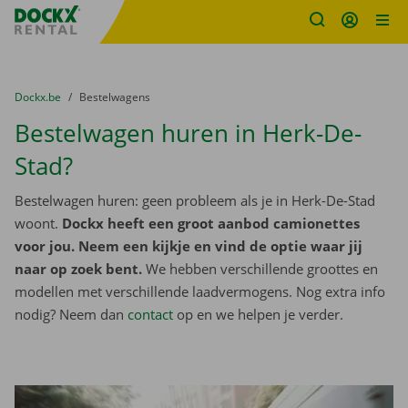
Fratello DEMO
Ga naar inhoud
Taalselectie overslaan
U bevindt zich hier:
van
Dockx.be
naar
Bestelwagens
Bestelwagen huren in Herk-De-
Stad?
Bestelwagen huren: geen probleem als je in Herk-De-Stad
woont.
Dockx heeft een groot aanbod camionettes
voor jou. Neem een kijkje en vind de optie waar jij
naar op zoek bent.
We hebben verschillende groottes en
modellen met verschillende laadvermogens. Nog extra info
nodig? Neem dan
contact
op en we helpen je verder.