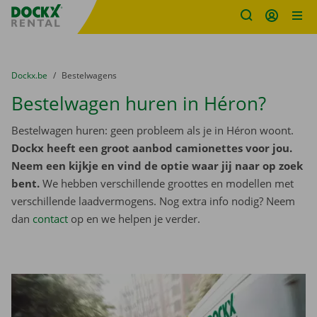
Fratello DEMO
Ga naar inhoud
Taalselectie overslaan
U bevindt zich hier:
van
Dockx.be
naar
Bestelwagens
Bestelwagen huren in Héron?
Bestelwagen huren: geen probleem als je in Héron woont.
Dockx heeft een groot aanbod camionettes voor jou.
Neem een kijkje en vind de optie waar jij naar op zoek
bent.
We hebben verschillende groottes en modellen met
verschillende laadvermogens. Nog extra info nodig? Neem
dan
contact
op en we helpen je verder.