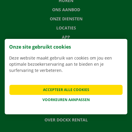
HUREN
ONS AANBOD
ONZE DIENSTEN
LOCATIES
APP
VERHUISOPLOSSINGEN
Onze site gebruikt cookies
Deze website maakt gebruik van cookies om jou een
optimale bezoekerservaring aan te bieden en je
surfervaring te verbeteren.
CONTACTEER ONS
VEELGESTELDE VRAGEN
ACCEPTEER ALLE COOKIES
NIEUWS
VOORKEUREN AANPASSEN
CADEAUBON
JOBS
OVER DOCKX RENTAL