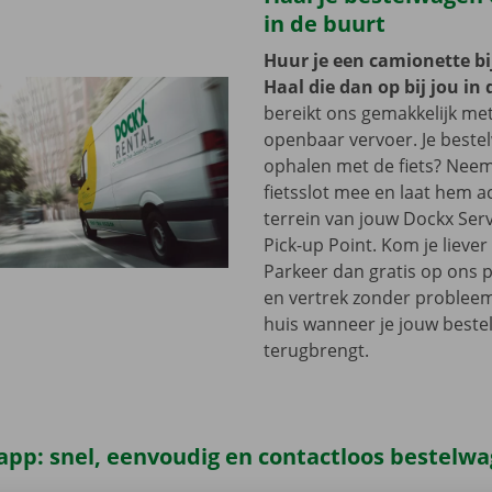
in de buurt
Huur je een camionette bi
Haal die dan op bij jou in 
bereikt ons gemakkelijk me
openbaar vervoer. Je beste
ophalen met de fiets? Nee
fietsslot mee en laat hem a
terrein van jouw Dockx Ser
Pick-up Point. Kom je lieve
Parkeer dan gratis op ons 
en vertrek zonder problee
huis wanneer je jouw best
terugbrengt.
app: snel, eenvoudig en contactloos bestelw