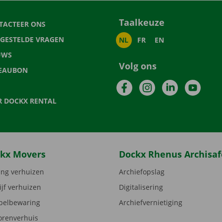
Taalkeuze
TACTEER ONS
LGESTELDE VRAGEN
NL
FR
EN
UWS
Volg ons
EAUBON
Facebook
Instagram
LinkedIn
YouTu
R DOCKX RENTAL
kx Movers
Dockx Rhenus Archisaf
ng verhuizen
Archiefopslag
ijf verhuizen
Digitalisering
elbewaring
Archiefvernietiging
orenverhuis