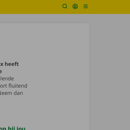
x heeft
e
llende
ort fluitend
 Neem dan
p bij jou