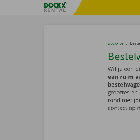
Ga naar inhoud
Taalselectie overslaan
Fratello DEMO
U bevindt zich hi
van
Dockx.be
naar
Best
Bestel
Wil je een 
een ruim a
bestelwage
groottes en 
rond met jo
contact op 