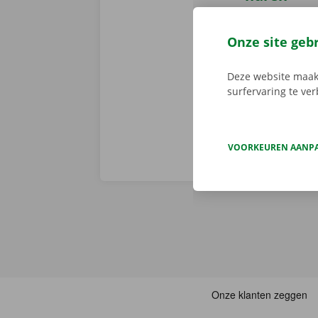
Reserveer 24/
camionette, d
Onze site geb
je afhaalpunt
vertrekken. 
Deze website maakt
surfervaring te ve
VOORKEUREN AANP