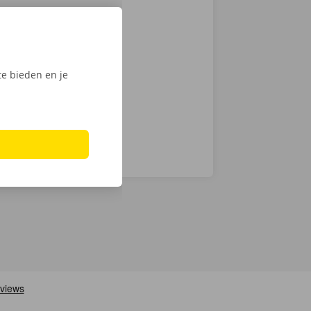
 je een
 op weg: kies
nt klaar om te
e bieden en je