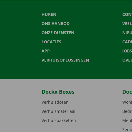
HUREN
CON
ONS AANBOD
VEE
ONZE DIENSTEN
NIE
LOCATIES
CAD
APP
JOBS
VERHUISOPLOSSINGEN
OVE
Dockx Boxes
Doc
Verhuisdozen
Woni
Verhuismateriaal
Bedr
Verhuispakketten
Meub
Seni