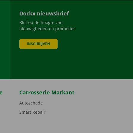
Dockx nieuwsbrief
Blijf op de hoogte van
nieuwigheden en promoties
INSCHRIJVEN
be
e
Carrosserie Markant
Autoschade
Smart Repair