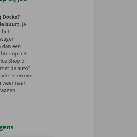
j Dockx?
de buurt.
Je
t het
lwagen
m dan een
chter op het
vice Shop of
r met de auto?
parkeerterrein
m weer naar
elwagen
agens