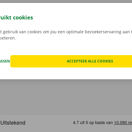
7 je bestelwagen via de Dockx-app. Geheel contactloos huur
eze open je gemakkelijk met jouw digitale sleutel. Je bent zo
ruikt cookies
, maak je keuze uit het aanbod voertuigen, reken af en je be
Download de gratis app nu voor
Android
, of
Apple
.
 gebruik van cookies om jou een optimale bezoekerservaring aan t
rbeteren.
ASSEN
ACCEPTEER ALLE COOKIES