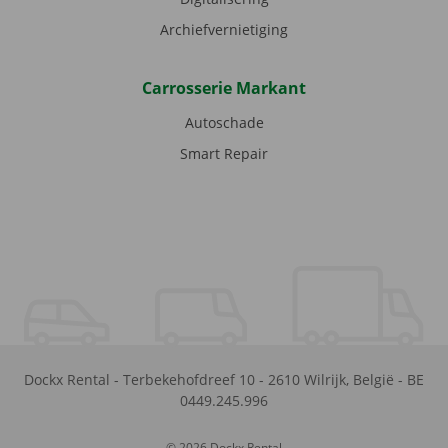
Archiefvernietiging
Carrosserie Markant
Autoschade
Smart Repair
Dockx Rental
-
Terbekehofdreef 10
-
2610
Wilrijk
,
België
-
BE
0449.245.996
© 2026 Dockx Rental