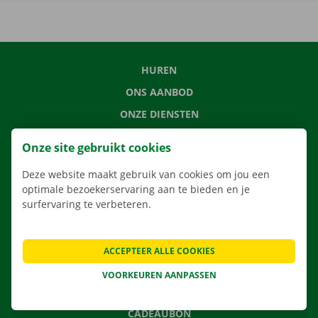
HUREN
ONS AANBOD
ONZE DIENSTEN
LOCATIES
Onze site gebruikt cookies
APP
Deze website maakt gebruik van cookies om jou een
VERHUISOPLOSSINGEN
optimale bezoekerservaring aan te bieden en je
surfervaring te verbeteren.
CONTACTEER ONS
ACCEPTEER ALLE COOKIES
VEELGESTELDE VRAGEN
VOORKEUREN AANPASSEN
NIEUWS
CADEAUBON