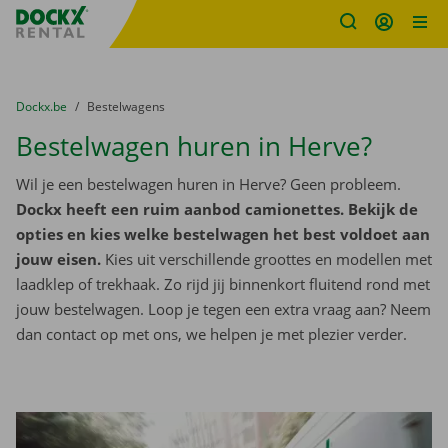
Fratello DEMO
Ga naar inhoud
Taalselectie overslaan
U bevindt zich hier:
van
Dockx.be
naar
Bestelwagens
Bestelwagen huren in Herve?
Wil je een bestelwagen huren in Herve? Geen probleem.
Dockx heeft een ruim aanbod camionettes. Bekijk de
opties en kies welke bestelwagen het best voldoet aan
jouw eisen.
Kies uit verschillende groottes en modellen met
laadklep of trekhaak. Zo rijd jij binnenkort fluitend rond met
jouw bestelwagen. Loop je tegen een extra vraag aan? Neem
dan contact op met ons, we helpen je met plezier verder.