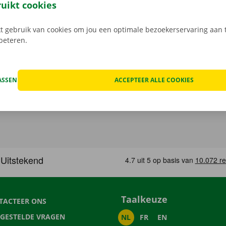
in een Pick-up Point of Dockx Service Shop naar keuze.
ruikt cookies
 gebruik van cookies om jou een optimale bezoekerservaring aan t
rbeteren.
ASSEN
ACCEPTEER ALLE COOKIES
Taalkeuze
TACTEER ONS
LGESTELDE VRAGEN
NL
FR
EN