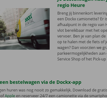
regio Heure
Breng jij binnenkort leveri
een Dockx camionette? Er i
afhaalpunt in de regio van H
vlot bereikbaar met het op
vervoer. Ben je van plan d
op te halen met de fiets of 
wagen? Dan voorzien we gra
parkeermogelijkheden aan
Service Shop of het Pick-up 
 een bestelwagen via de Dockx-app
gen huren was nog nooit zo gemakkelijk. Download de grati
of
Apple
en reserveer 24/7 een camionette via de smartphon
k het model dat bij jouw situatie past. Reken af via de app e