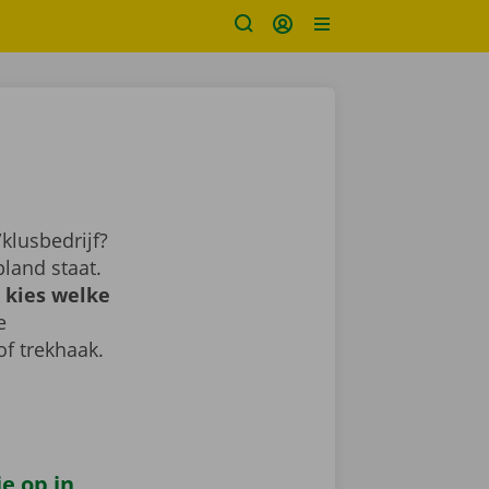
klusbedrijf?
land staat.
 kies welke
e
of trekhaak.
e op in