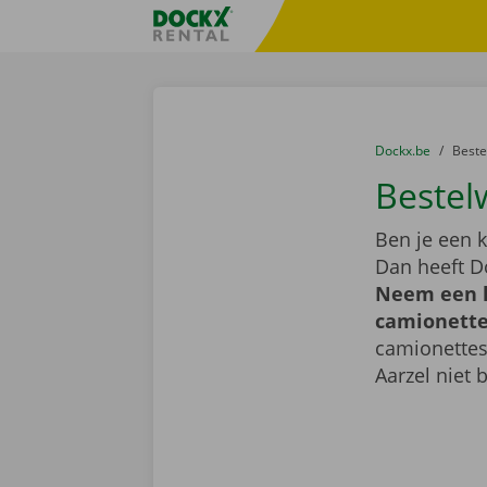
Ga naar inhoud
Taalselectie overslaan
Fratello DEMO
U bevindt zich hi
van
Dockx.be
naar
Best
Bestel
Ben je een k
Dan heeft D
Neem een k
camionette 
camionettes
Aarzel niet 