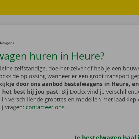
er:
elwagens
wagen huren in Heure?
leine zelfstandige, doe-het-zelver of heb je een bouw/
ockx de oplossing wanneer er een groot transport gep
ijkje door ons aanbod bestelwagens in Heure, en
het best bij jou past
. Bij Dockx vind je verschillend
 in verschillende groottes en modellen met laadklep 
bij vragen:
contacteer ons
.
Je bestelwagen haal j