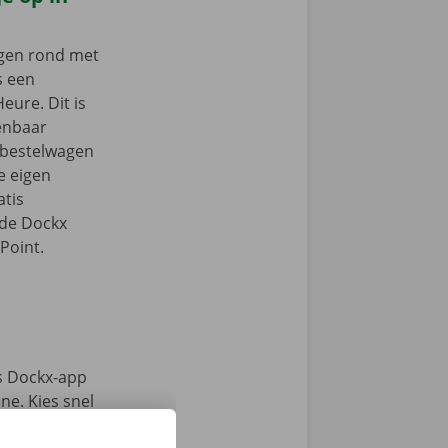
ngen rond met
s een
eure. Dit is
enbaar
e bestelwagen
je eigen
tis
 de Dockx
Point.
s Dockx-app
e. Kies snel
n haal jouw