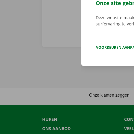
huurwagen op 
Onze site geb
Deze website maakt
surfervaring te ve
VOORKEUREN AANP
HUREN
CON
ONS AANBOD
VEE