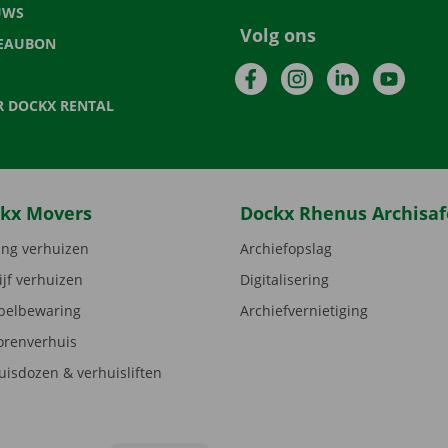
UWS
Volg ons
EAUBON
Facebook
Instagram
LinkedIn
YouTu
R DOCKX RENTAL
kx Movers
Dockx Rhenus Archisaf
ng verhuizen
Archiefopslag
ijf verhuizen
Digitalisering
elbewaring
Archiefvernietiging
orenverhuis
uisdozen & verhuisliften