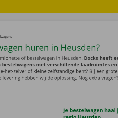
er:
elwagens
wagen huren in Heusden?
mionette of bestelwagen in Heusden.
Dockx heeft e
 bestelwagens met verschillende laadruimtes e
e-het-zelver of kleine zelfstandige bent? Bij een grote
 levering hebben wij de oplossing. Nog extra vragen
Je bestelwagen haal j
regio Heusden