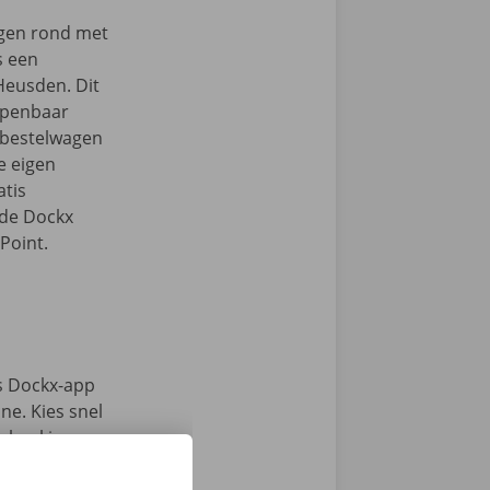
ngen rond met
s een
Heusden. Dit
 openbaar
e bestelwagen
je eigen
tis
 de Dockx
Point.
s Dockx-app
e. Kies snel
n haal jouw