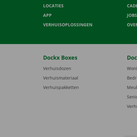
LOCATIES
CAD
APP
JOBS
VERHUISOPLOSSINGEN
OVE
Dockx Boxes
Doc
Verhuisdozen
Woni
Verhuismateriaal
Bedr
Verhuispakketten
Meub
Seni
Verh