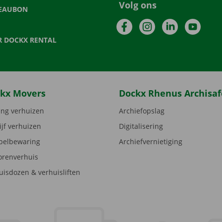
Volg ons
EAUBON
Facebook
Instagram
LinkedIn
YouTu
R DOCKX RENTAL
kx Movers
Dockx Rhenus Archisaf
ng verhuizen
Archiefopslag
ijf verhuizen
Digitalisering
elbewaring
Archiefvernietiging
orenverhuis
uisdozen & verhuisliften