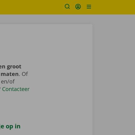
en groot
n maten
. Of
 en/of
?
Contacteer
e op in