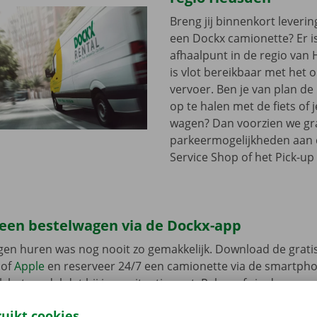
Breng jij binnenkort leveri
een Dockx camionette? Er i
afhaalpunt in de regio van 
is vlot bereikbaar met het
vervoer. Ben je van plan d
op te halen met de fiets of 
wagen? Dan voorzien we gra
parkeermogelijkheden aan
Service Shop of het Pick-up 
 een bestelwagen via de Dockx-app
gen huren was nog nooit zo gemakkelijk. Download de grati
of
Apple
en reserveer 24/7 een camionette via de smartphon
k het model dat bij jouw situatie past. Reken af via de app e
in een Pick-up Point of Dockx Service Shop naar keuze.
ruikt cookies