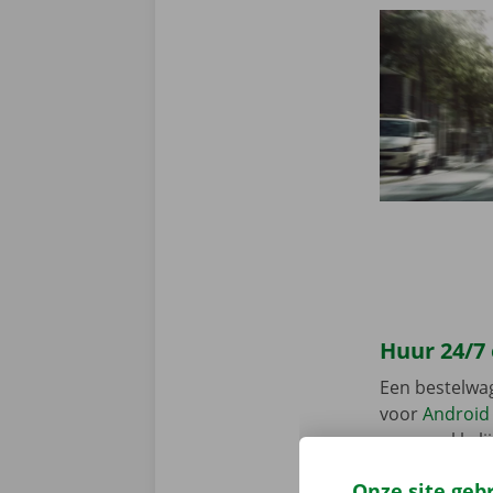
Huur 24/7
Een bestelwa
voor
Android
en gemakkelij
huurwagen op 
Onze site geb