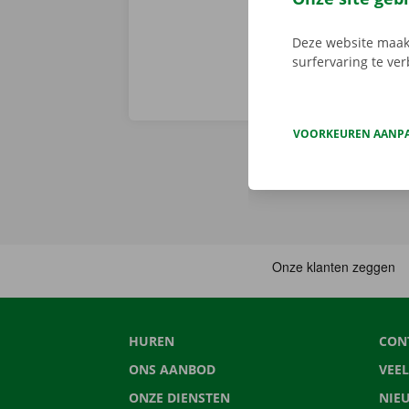
Deze website maakt
surfervaring te ve
VOORKEUREN AANP
HUREN
CON
ONS AANBOD
VEE
ONZE DIENSTEN
NIE