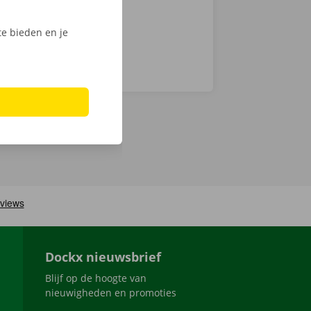
e bieden en je
Dockx nieuwsbrief
Blijf op de hoogte van
nieuwigheden en promoties