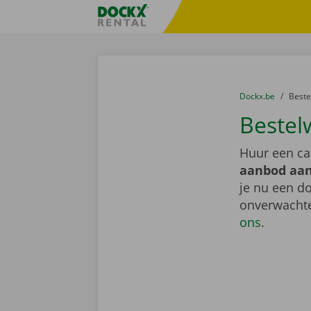
Ga naar inhoud
Taalselectie overslaan
Fratello DEMO
U bevindt zich hi
van
Dockx.be
naar
Best
Bestel
Huur een ca
aanbod aan
je nu een do
onverwachte
ons
.