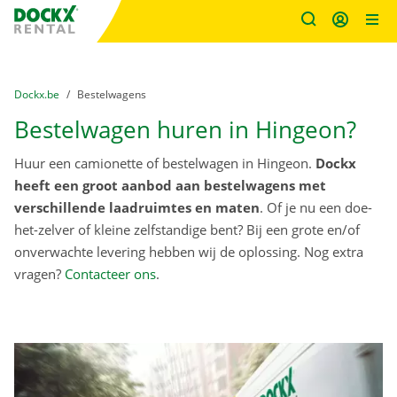
Fratello DEMO
Ga naar inhoud
Taalselectie overslaan
U bevindt zich hier:
van
Dockx.be
naar
Bestelwagens
Bestelwagen huren in Hingeon?
Huur een camionette of bestelwagen in Hingeon.
Dockx
heeft een groot aanbod aan bestelwagens met
verschillende laadruimtes en maten
. Of je nu een doe-
het-zelver of kleine zelfstandige bent? Bij een grote en/of
onverwachte levering hebben wij de oplossing. Nog extra
vragen?
Contacteer ons
.