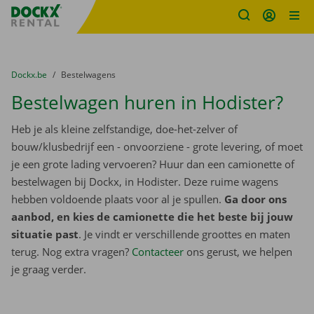
Fratello DEMO
Ga naar inhoud
Taalselectie overslaan
U bevindt zich hier:
van
Dockx.be
naar
Bestelwagens
Bestelwagen huren in Hodister?
Heb je als kleine zelfstandige, doe-het-zelver of
bouw/klusbedrijf een - onvoorziene - grote levering, of moet
je een grote lading vervoeren? Huur dan een camionette of
bestelwagen bij Dockx, in Hodister. Deze ruime wagens
hebben voldoende plaats voor al je spullen.
Ga door ons
aanbod, en kies de camionette die het beste bij jouw
situatie past
. Je vindt er verschillende groottes en maten
terug. Nog extra vragen?
Contacteer
ons gerust, we helpen
je graag verder.