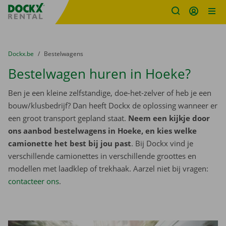
Fratello DEMO
Ga naar inhoud
Taalselectie overslaan
U bevindt zich hier:
van
Dockx.be
naar
Bestelwagens
Bestelwagen huren in Hoeke?
Ben je een kleine zelfstandige, doe-het-zelver of heb je een
bouw/klusbedrijf? Dan heeft Dockx de oplossing wanneer er
een groot transport gepland staat.
Neem een kijkje door
ons aanbod bestelwagens in Hoeke, en kies welke
camionette het best bij jou past
. Bij Dockx vind je
verschillende camionettes in verschillende groottes en
modellen met laadklep of trekhaak. Aarzel niet bij vragen:
contacteer ons
.