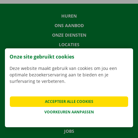
HUREN
ONS AANBOD
ONZE DIENSTEN
LOCATIES
APP
Onze site gebruikt cookies
VERHUISOPLOSSINGEN
Deze website maakt gebruik van cookies om jou een
optimale bezoekerservaring aan te bieden en je
surfervaring te verbeteren.
CONTACTEER ONS
ACCEPTEER ALLE COOKIES
VEELGESTELDE VRAGEN
NIEUWS
VOORKEUREN AANPASSEN
CADEAUBON
JOBS