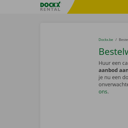
Ga naar inhoud
Taalselectie overslaan
Fratello DEMO
U bevindt zich hi
van
Dockx.be
naar
Best
Bestel
Huur een ca
aanbod aan
je nu een do
onverwachte
ons
.