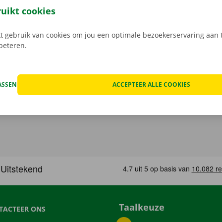
gratis app voor Android via de
Google Play Store
, of voor i
ruikt cookies
 gebruik van cookies om jou een optimale bezoekerservaring aan t
rbeteren.
ASSEN
ACCEPTEER ALLE COOKIES
Taalkeuze
TACTEER ONS