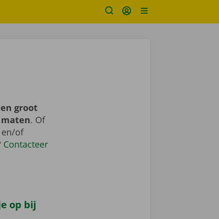
een groot
n maten
. Of
 en/of
?
Contacteer
e op bij