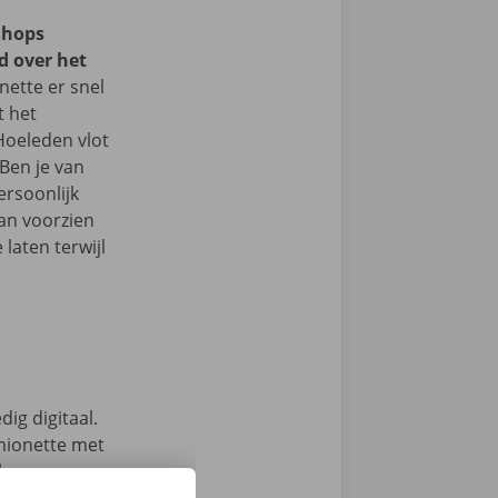
Shops
d over het
ette er snel
t het
Hoeleden vlot
Ben je van
ersoonlijk
an voorzien
laten terwijl
ig digitaal.
mionette met
 keuze.