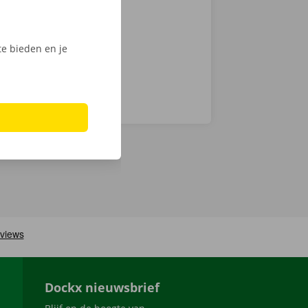
Phone via de
e bieden en je
Dockx nieuwsbrief