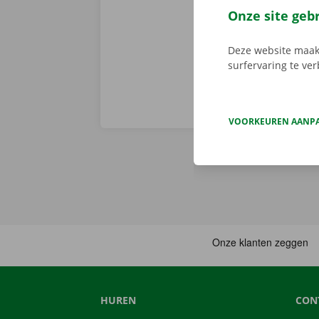
Download de 
Onze site geb
App Store
.
Deze website maakt
surfervaring te ve
VOORKEUREN AANP
HUREN
CON