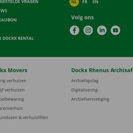
LGESTELDE VRAGEN
NL
FR
EN
UWS
Volg ons
EAUBON
Facebook
Instagram
LinkedIn
YouTu
R DOCKX RENTAL
kx Movers
Dockx Rhenus Archisaf
ng verhuizen
Archiefopslag
ijf verhuizen
Digitalisering
elbewaring
Archiefvernietiging
orenverhuis
uisdozen & verhuisliften