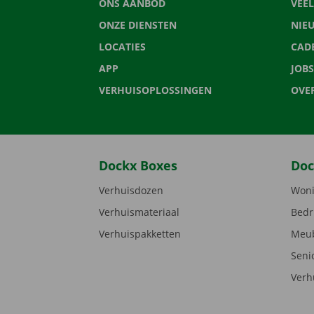
ONS AANBOD
VEE
ONZE DIENSTEN
NIE
LOCATIES
CAD
APP
JOBS
VERHUISOPLOSSINGEN
OVE
Dockx Boxes
Doc
Verhuisdozen
Woni
Verhuismateriaal
Bedr
Verhuispakketten
Meub
Seni
Verh