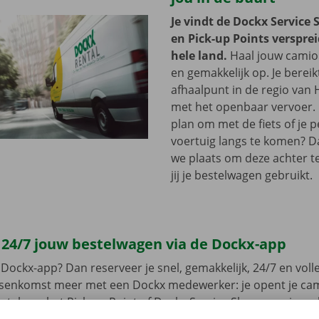
Je vindt de Dockx Service 
en Pick-up Points versprei
hele land.
Haal jouw camion
en gemakkelijk op. Je bereik
afhaalpunt in de regio van 
met het openbaar vervoer. 
plan om met de fiets of je p
voertuig langs te komen? D
we plaats om deze achter te 
jij je bestelwagen gebruikt.
 24/7 jouw bestelwagen via de Dockx-app
Dockx-app? Dan reserveer je snel, gemakkelijk, 24/7 en volled
ussenkomst meer met een Dockx medewerker: je opent je ca
leutel aan het Pick-up Point of Dockx Service Shop naar jouw