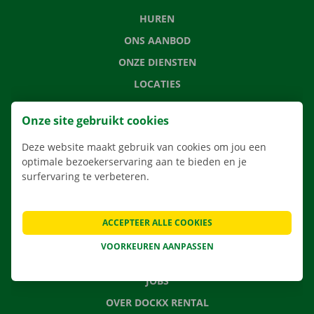
HUREN
ONS AANBOD
ONZE DIENSTEN
LOCATIES
APP
Onze site gebruikt cookies
VERHUISOPLOSSINGEN
Deze website maakt gebruik van cookies om jou een
optimale bezoekerservaring aan te bieden en je
surfervaring te verbeteren.
CONTACTEER ONS
VEELGESTELDE VRAGEN
ACCEPTEER ALLE COOKIES
NIEUWS
VOORKEUREN AANPASSEN
CADEAUBON
JOBS
OVER DOCKX RENTAL