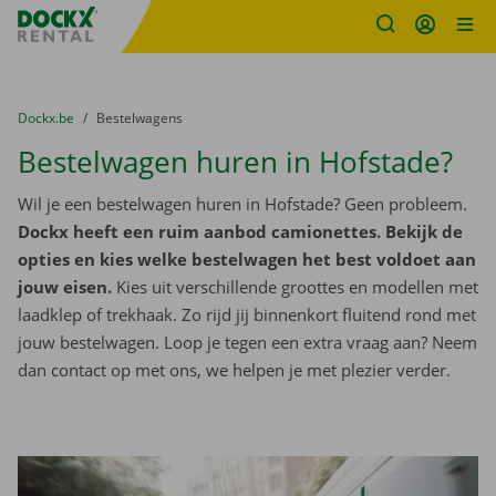
Fratello DEMO
Ga naar inhoud
Taalselectie overslaan
U bevindt zich hier:
van
Dockx.be
naar
Bestelwagens
Bestelwagen huren in Hofstade?
Wil je een bestelwagen huren in Hofstade? Geen probleem.
Dockx heeft een ruim aanbod camionettes. Bekijk de
opties en kies welke bestelwagen het best voldoet aan
jouw eisen.
Kies uit verschillende groottes en modellen met
laadklep of trekhaak. Zo rijd jij binnenkort fluitend rond met
jouw bestelwagen. Loop je tegen een extra vraag aan? Neem
dan contact op met ons, we helpen je met plezier verder.