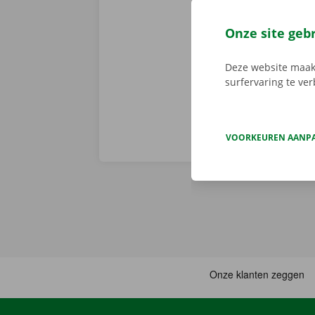
Er is geen t
de digitale s
Onze site geb
Download de 
App Store
.
Deze website maakt
surfervaring te ve
VOORKEUREN AANP