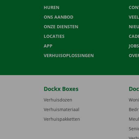
HUREN
CON
ONS AANBOD
VEE
ONZE DIENSTEN
NIE
LOCATIES
CAD
APP
JOBS
VERHUISOPLOSSINGEN
OVE
Dockx Boxes
Doc
Verhuisdozen
Woni
Verhuismateriaal
Bedr
Verhuispakketten
Meub
Seni
Verh