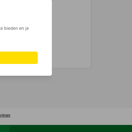
mionette met
 keuze.
Phone via de
e bieden en je