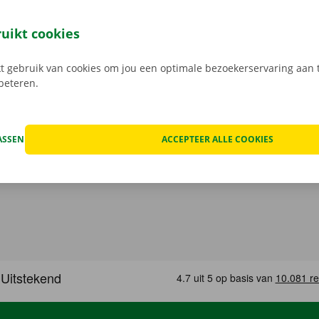
ussenkomst meer met een Dockx medewerker: je opent je ca
leutel aan het Pick-up Point of Dockx Service Shop naar jouw
ruikt cookies
gratis app voor Android via de
Google Play Store
, of voor i
 gebruik van cookies om jou een optimale bezoekerservaring aan t
rbeteren.
ASSEN
ACCEPTEER ALLE COOKIES