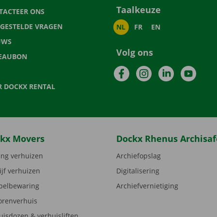
Taalkeuze
TACTEER ONS
LGESTELDE VRAGEN
NL
FR
EN
UWS
Volg ons
EAUBON
Facebook
Instagram
LinkedIn
YouTu
R DOCKX RENTAL
kx Movers
Dockx Rhenus Archisaf
ng verhuizen
Archiefopslag
ijf verhuizen
Digitalisering
elbewaring
Archiefvernietiging
orenverhuis
uisdozen & verhuisliften