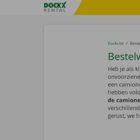
Ga naar inhoud
Taalselectie overslaan
Fratello DEMO
U bevindt zich hi
van
Dockx.be
naar
Best
Bestel
Heb je als k
onvoorziene 
een camione
hebben vold
de camionet
verschillen
gerust, we h