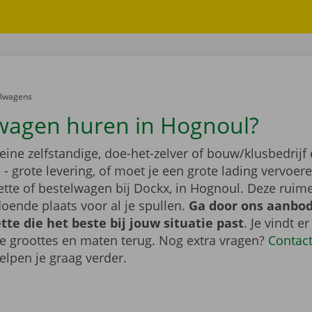
er:
elwagens
wagen huren in Hognoul?
leine zelfstandige, doe-het-zelver of bouw/klusbedrijf 
- grote levering, of moet je een grote lading vervoe
tte of bestelwagen bij Dockx, in Hognoul. Deze rui
oende plaats voor al je spullen.
Ga door ons aanbod
te die het beste bij jouw situatie past
. Je vindt er
de groottes en maten terug. Nog extra vragen?
Contac
elpen je graag verder.