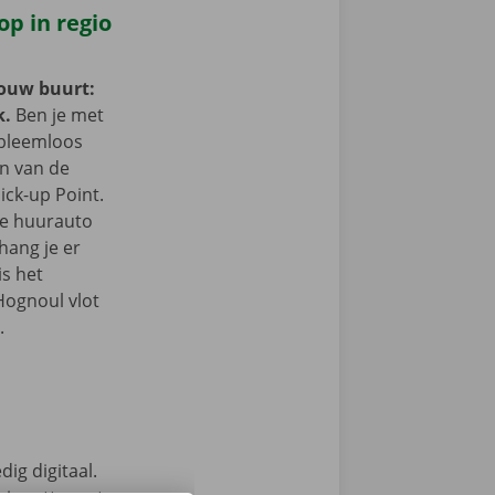
op in regio
jouw buurt:
k.
Ben je met
obleemloos
in van de
ick-up Point.
e de huurauto
hang je er
is het
Hognoul vlot
.
ig digitaal.