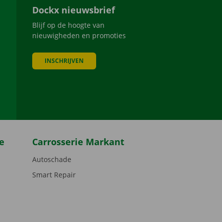
Dockx nieuwsbrief
Blijf op de hoogte van
nieuwigheden en promoties
INSCHRIJVEN
be
e
Carrosserie Markant
Autoschade
Smart Repair