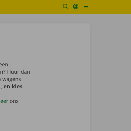
een -
ren? Huur dan
me wagens
, en kies
teer
ons