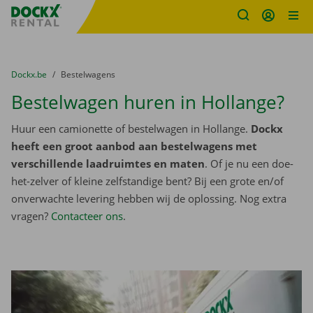
Fratello DEMO
Ga naar inhoud
Taalselectie overslaan
U bevindt zich hier:
van
Dockx.be
naar
Bestelwagens
Bestelwagen huren in Hollange?
Huur een camionette of bestelwagen in Hollange.
Dockx
heeft een groot aanbod aan bestelwagens met
verschillende laadruimtes en maten
. Of je nu een doe-
het-zelver of kleine zelfstandige bent? Bij een grote en/of
onverwachte levering hebben wij de oplossing. Nog extra
vragen?
Contacteer ons
.