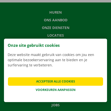
HUREN
ONS AANBOD
ONZE DIENSTEN
LOCATIES
APP
Onze site gebruikt cookies
VERHUISOPLOSSINGEN
Deze website maakt gebruik van cookies om jou een
optimale bezoekerservaring aan te bieden en je
surfervaring te verbeteren.
CONTACTEER ONS
ACCEPTEER ALLE COOKIES
VEELGESTELDE VRAGEN
NIEUWS
VOORKEUREN AANPASSEN
CADEAUBON
JOBS