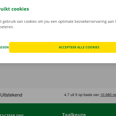
jouw model en reken af. Wanneer je de bestelwagen ophaalt
e digitale sleutel. Vind de app voor
Android
of
Apple
, en bek
ruikt cookies
 gebruik van cookies om jou een optimale bezoekerservaring aan t
rbeteren.
ASSEN
ACCEPTEER ALLE COOKIES
Taalkeuze
TACTEER ONS