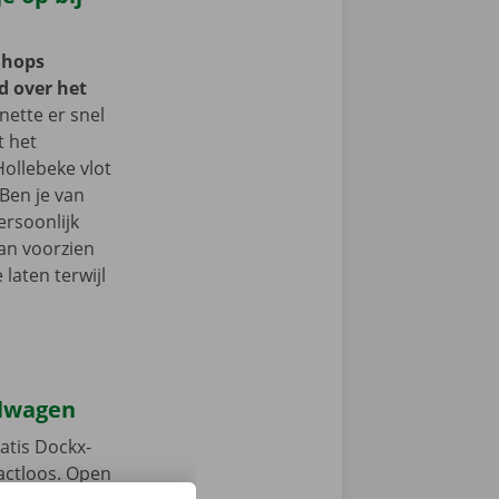
Shops
d over het
ette er snel
t het
Hollebeke vlot
Ben je van
ersoonlijk
an voorzien
laten terwijl
elwagen
atis Dockx-
tactloos. Open