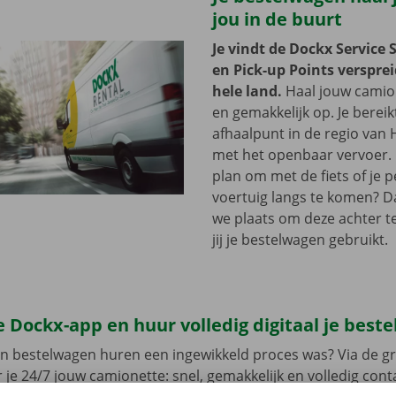
jou in de buurt
Je vindt de Dockx Service 
en Pick-up Points versprei
hele land.
Haal jouw camion
en gemakkelijk op. Je bereik
afhaalpunt in de regio van 
met het openbaar vervoer. 
plan om met de fiets of je p
voertuig langs te komen? D
we plaats om deze achter te 
jij je bestelwagen gebruikt.
 Dockx-app en huur volledig digitaal je best
en bestelwagen huren een ingewikkeld proces was? Via de gr
 je 24/7 jouw camionette: snel, gemakkelijk en volledig con