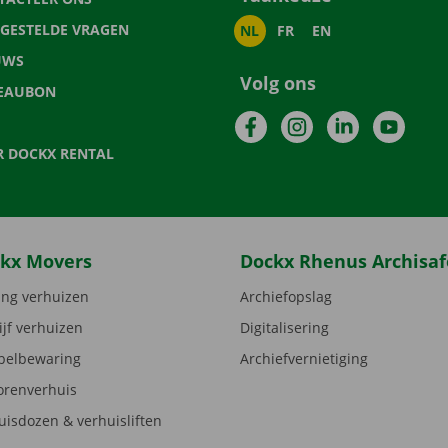
LGESTELDE VRAGEN
NL
FR
EN
UWS
Volg ons
EAUBON
Facebook
Instagram
LinkedIn
YouTu
R DOCKX RENTAL
kx Movers
Dockx Rhenus Archisaf
ng verhuizen
Archiefopslag
ijf verhuizen
Digitalisering
elbewaring
Archiefvernietiging
orenverhuis
uisdozen & verhuisliften