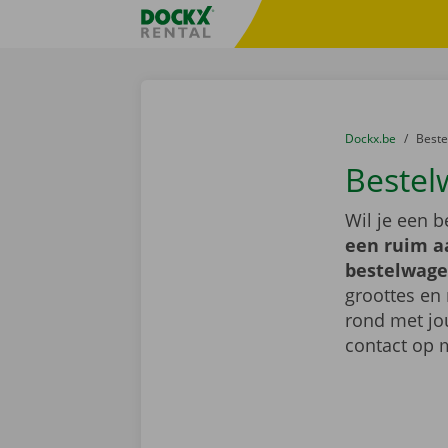
Ga naar inhoud
Taalselectie overslaan
Fratello DEMO
U bevindt zich hi
van
Dockx.be
naar
Best
Bestel
Wil je een 
een ruim a
bestelwage
groottes en 
rond met jo
contact op 