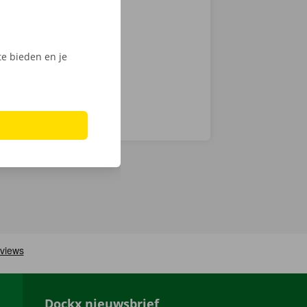
, ontgrendel
ijk het
e bieden en je
Dockx nieuwsbrief