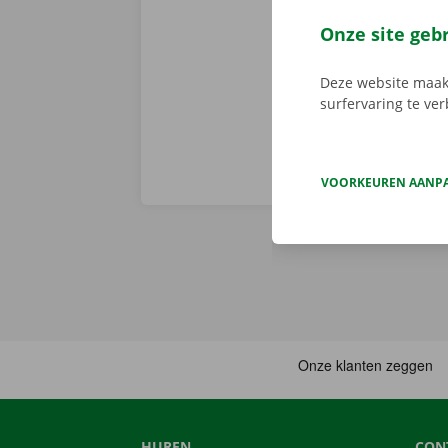
de app, kies 
je deze met d
Onze site geb
aanbod.
Deze website maakt
surfervaring te ve
VOORKEUREN AANP
HUREN
CON