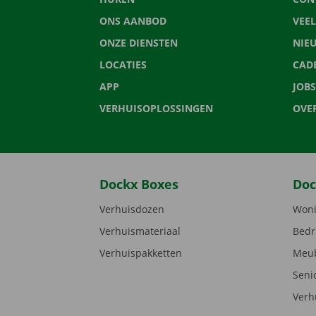
ONS AANBOD
VEE
ONZE DIENSTEN
NIE
LOCATIES
CAD
APP
JOBS
VERHUISOPLOSSINGEN
OVE
Dockx Boxes
Doc
Verhuisdozen
Woni
Verhuismateriaal
Bedr
Verhuispakketten
Meub
Seni
Verh