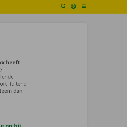
kx heeft
e
llende
ort fluitend
 Neem dan
e op bij