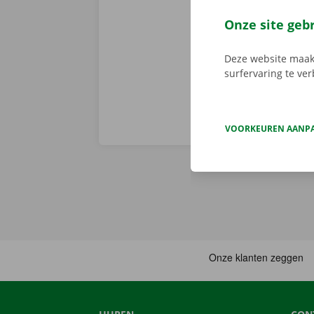
camionette, d
je afhaalpunt
Onze site geb
vertrekken. 
Deze website maakt
surfervaring te ve
VOORKEUREN AANP