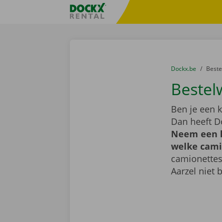
Ga naar inhoud
Taalselectie overslaan
Fratello DEMO
U bevindt zich hi
van
Dockx.be
naar
Best
Bestel
Ben je een k
Dan heeft D
Neem een k
welke camio
camionettes
Aarzel niet 