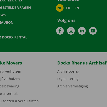
TACTEER ONS
LGESTELDE VRAGEN
NL
FR
EN
UWS
Volg ons
EAUBON
Facebook
Instagram
LinkedIn
YouTu
R DOCKX RENTAL
kx Movers
Dockx Rhenus Archisaf
ng verhuizen
Archiefopslag
ijf verhuizen
Digitalisering
elbewaring
Archiefvernietiging
orenverhuis
uisdozen & verhuisliften