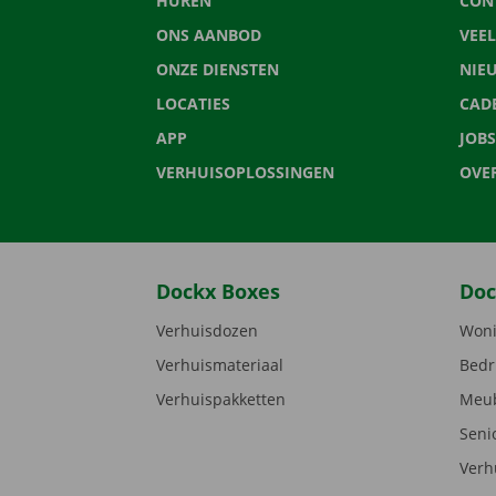
HUREN
CON
ONS AANBOD
VEE
ONZE DIENSTEN
NIE
LOCATIES
CAD
APP
JOBS
VERHUISOPLOSSINGEN
OVE
Dockx Boxes
Doc
Verhuisdozen
Woni
Verhuismateriaal
Bedr
Verhuispakketten
Meub
Seni
Verh