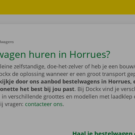
er:
elwagens
wagen huren in Horrues?
leine zelfstandige, doe-het-zelver of heb je een bouw/
ockx de oplossing wanneer er een groot transport gep
ijkje door ons aanbod bestelwagens in Horrues, 
nette het best bij jou past
. Bij Dockx vind je vers
 in verschillende groottes en modellen met laadklep 
bij vragen:
contacteer ons
.
Haal je bestelwagen 