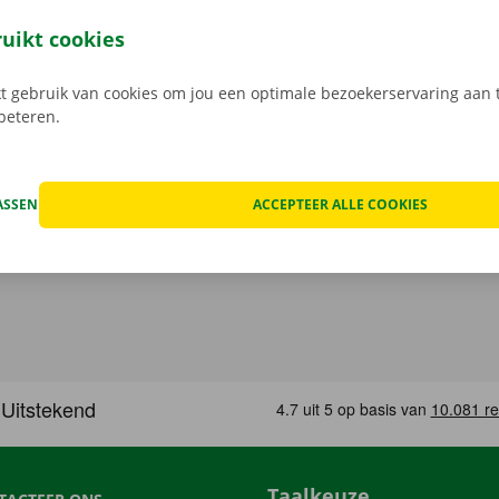
eze open je gemakkelijk met jouw digitale sleutel. Je bent zo
, maak je keuze uit het aanbod voertuigen, reken af en je be
ruikt cookies
Download de gratis app nu voor
Android
, of
Apple
.
 gebruik van cookies om jou een optimale bezoekerservaring aan t
rbeteren.
ASSEN
ACCEPTEER ALLE COOKIES
Taalkeuze