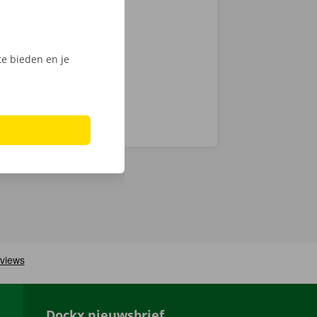
 op weg: kies
nt klaar om te
e bieden en je
Dockx nieuwsbrief