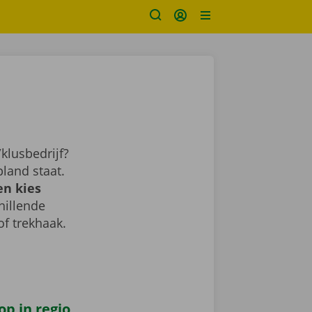
klusbedrijf?
land staat.
en kies
chillende
of trekhaak.
op in regio