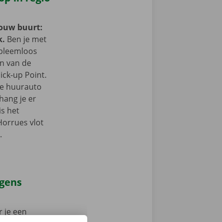
jouw buurt:
k.
Ben je met
obleemloos
in van de
ick-up Point.
e de huurauto
hang je er
is het
Horrues vlot
.
agens
 je een