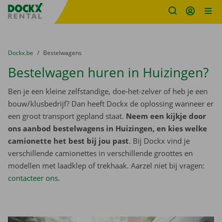
Fratello DEMO
Ga naar inhoud
Taalselectie overslaan
U bevindt zich hier:
van
Dockx.be
naar
Bestelwagens
Bestelwagen huren in Huizingen?
Ben je een kleine zelfstandige, doe-het-zelver of heb je een
bouw/klusbedrijf? Dan heeft Dockx de oplossing wanneer er
een groot transport gepland staat.
Neem een kijkje door
ons aanbod bestelwagens in Huizingen, en kies welke
camionette het best bij jou past
. Bij Dockx vind je
verschillende camionettes in verschillende groottes en
modellen met laadklep of trekhaak. Aarzel niet bij vragen:
contacteer ons
.