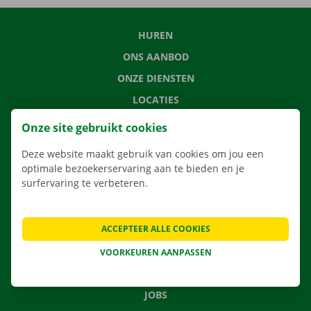
HUREN
ONS AANBOD
ONZE DIENSTEN
LOCATIES
APP
Onze site gebruikt cookies
VERHUISOPLOSSINGEN
Deze website maakt gebruik van cookies om jou een
optimale bezoekerservaring aan te bieden en je
surfervaring te verbeteren.
CONTACTEER ONS
ACCEPTEER ALLE COOKIES
VEELGESTELDE VRAGEN
NIEUWS
VOORKEUREN AANPASSEN
CADEAUBON
JOBS