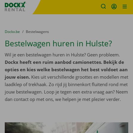
Fratello DEMO
Ga naar inhoud
Taalselectie overslaan
U bevindt zich hier:
van
Dockx.be
naar
Bestelwagens
Bestelwagen huren in Hulste?
Wil je een bestelwagen huren in Hulste? Geen probleem.
Dockx heeft een ruim aanbod camionettes. Bekijk de
opties en kies welke bestelwagen het best voldoet aan
jouw eisen.
Kies uit verschillende groottes en modellen met
laadklep of trekhaak. Zo rijd jij binnenkort fluitend rond met
jouw bestelwagen. Loop je tegen een extra vraag aan? Neem
dan contact op met ons, we helpen je met plezier verder.