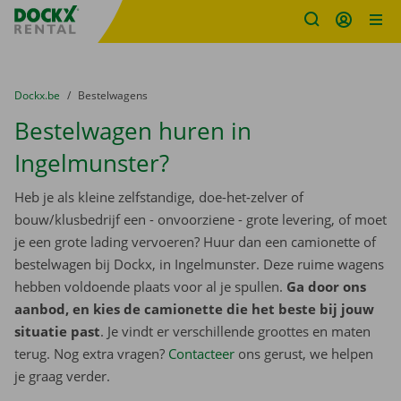
Fratello DEMO
Ga naar inhoud
Taalselectie overslaan
U bevindt zich hier:
van
Dockx.be
naar
Bestelwagens
Bestelwagen huren in
Ingelmunster?
Heb je als kleine zelfstandige, doe-het-zelver of
bouw/klusbedrijf een - onvoorziene - grote levering, of moet
je een grote lading vervoeren? Huur dan een camionette of
bestelwagen bij Dockx, in Ingelmunster. Deze ruime wagens
hebben voldoende plaats voor al je spullen.
Ga door ons
aanbod, en kies de camionette die het beste bij jouw
situatie past
. Je vindt er verschillende groottes en maten
terug. Nog extra vragen?
Contacteer
ons gerust, we helpen
je graag verder.