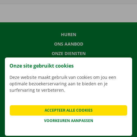
HUREN
ONS AANBOD
ONZE DIENSTEN
LOCATIES
Onze site gebruikt cookies
APP
Deze website maakt gebruik van cookies om jou een
VERHUISOPLOSSINGEN
optimale bezoekerservaring aan te bieden en je
surfervaring te verbeteren.
ACCEPTEER ALLE COOKIES
CONTACTEER ONS
VEELGESTELDE VRAGEN
VOORKEUREN AANPASSEN
NIEUWS