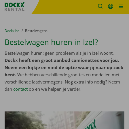
Fratello DEMO
Ga naar inhoud
Taalselectie overslaan
U bevindt zich hier:
van
Dockx.be
naar
Bestelwagens
Bestelwagen huren in Izel?
Bestelwagen huren: geen probleem als je in Izel woont.
Dockx heeft een groot aanbod camionettes voor jou.
Neem een kijkje en vind de optie waar jij naar op zoek
bent.
We hebben verschillende groottes en modellen met
verschillende laadvermogens. Nog extra info nodig? Neem
dan
contact
op en we helpen je verder.