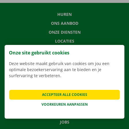
HUREN
ONS AANBOD
ONZE DIENSTEN
LOCATIES
APP
Onze site gebruikt cookies
VERHUISOPLOSSINGEN
Deze website maakt gebruik van cookies om jou een
optimale bezoekerservaring aan te bieden en je
surfervaring te verbeteren.
CONTACTEER ONS
ACCEPTEER ALLE COOKIES
VEELGESTELDE VRAGEN
NIEUWS
VOORKEUREN AANPASSEN
CADEAUBON
JOBS