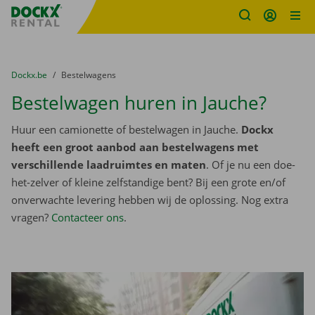
Fratello DEMO
Ga naar inhoud
Taalselectie overslaan
U bevindt zich hier:
van
Dockx.be
naar
Bestelwagens
Bestelwagen huren in Jauche?
Huur een camionette of bestelwagen in Jauche.
Dockx
heeft een groot aanbod aan bestelwagens met
verschillende laadruimtes en maten
. Of je nu een doe-
het-zelver of kleine zelfstandige bent? Bij een grote en/of
onverwachte levering hebben wij de oplossing. Nog extra
vragen?
Contacteer ons
.