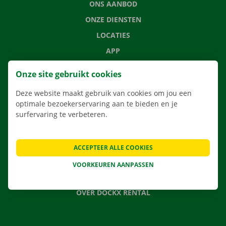
ONS AANBOD
ONZE DIENSTEN
LOCATIES
APP
VERHUISOPLOSSINGEN
Onze site gebruikt cookies
Deze website maakt gebruik van cookies om jou een
optimale bezoekerservaring aan te bieden en je
surfervaring te verbeteren.
CONTACTEER ONS
VEELGESTELDE VRAGEN
NIEUWS
ACCEPTEER ALLE COOKIES
CADEAUBON
VOORKEUREN AANPASSEN
JOBS
OVER DOCKX RENTAL