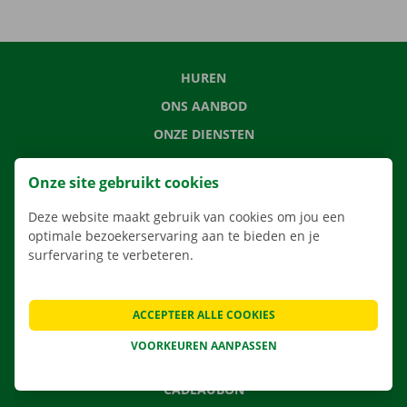
HUREN
ONS AANBOD
ONZE DIENSTEN
LOCATIES
Onze site gebruikt cookies
APP
Deze website maakt gebruik van cookies om jou een
VERHUISOPLOSSINGEN
optimale bezoekerservaring aan te bieden en je
surfervaring te verbeteren.
CONTACTEER ONS
ACCEPTEER ALLE COOKIES
VEELGESTELDE VRAGEN
VOORKEUREN AANPASSEN
NIEUWS
CADEAUBON