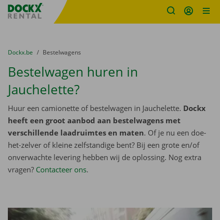
Fratello DEMO
Ga naar inhoud
Taalselectie overslaan
U bevindt zich hier:
van
Dockx.be
naar
Bestelwagens
Bestelwagen huren in
Jauchelette?
Huur een camionette of bestelwagen in Jauchelette.
Dockx
heeft een groot aanbod aan bestelwagens met
verschillende laadruimtes en maten
. Of je nu een doe-
het-zelver of kleine zelfstandige bent? Bij een grote en/of
onverwachte levering hebben wij de oplossing. Nog extra
vragen?
Contacteer ons
.