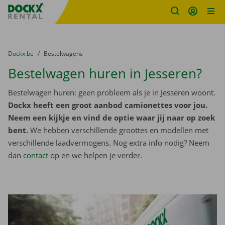
Fratello DEMO
Ga naar inhoud
Taalselectie overslaan
U bevindt zich hier:
van
Dockx.be
naar
Bestelwagens
Bestelwagen huren in Jesseren?
Bestelwagen huren: geen probleem als je in Jesseren woont.
Dockx heeft een groot aanbod camionettes voor jou.
Neem een kijkje en vind de optie waar jij naar op zoek
bent.
We hebben verschillende groottes en modellen met
verschillende laadvermogens. Nog extra info nodig? Neem
dan
contact
op en we helpen je verder.