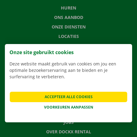
HUREN
ONS AANBOD
ONZE DIENSTEN
LOCATIES
APP
Onze site gebruikt cookies
VERHUISOPLOSSINGEN
Deze website maakt gebruik van cookies om jou een
optimale bezoekerservaring aan te bieden en je
surfervaring te verbeteren.
CONTACTEER ONS
VEELGESTELDE VRAGEN
ACCEPTEER ALLE COOKIES
NIEUWS
VOORKEUREN AANPASSEN
CADEAUBON
JOBS
OVER DOCKX RENTAL