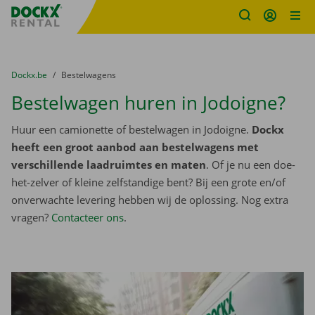
Fratello DEMO
Ga naar inhoud
Taalselectie overslaan
U bevindt zich hier:
van
Dockx.be
naar
Bestelwagens
Bestelwagen huren in Jodoigne?
Huur een camionette of bestelwagen in Jodoigne.
Dockx
heeft een groot aanbod aan bestelwagens met
verschillende laadruimtes en maten
. Of je nu een doe-
het-zelver of kleine zelfstandige bent? Bij een grote en/of
onverwachte levering hebben wij de oplossing. Nog extra
vragen?
Contacteer ons
.