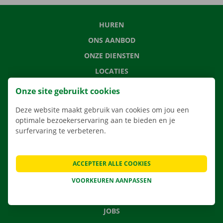
HUREN
ONS AANBOD
ONZE DIENSTEN
LOCATIES
APP
Onze site gebruikt cookies
VERHUISOPLOSSINGEN
Deze website maakt gebruik van cookies om jou een
optimale bezoekerservaring aan te bieden en je
surfervaring te verbeteren.
CONTACTEER ONS
ACCEPTEER ALLE COOKIES
VEELGESTELDE VRAGEN
NIEUWS
VOORKEUREN AANPASSEN
CADEAUBON
JOBS