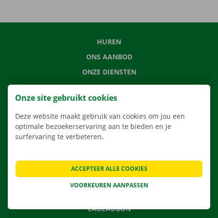
HUREN
ONS AANBOD
ONZE DIENSTEN
LOCATIES
Onze site gebruikt cookies
APP
Deze website maakt gebruik van cookies om jou een
VERHUISOPLOSSINGEN
optimale bezoekerservaring aan te bieden en je
surfervaring te verbeteren.
CONTACTEER ONS
ACCEPTEER ALLE COOKIES
VEELGESTELDE VRAGEN
VOORKEUREN AANPASSEN
NIEUWS
CADEAUBON