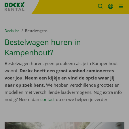
Fratello DEMO
Ga naar inhoud
Taalselectie overslaan
U bevindt zich hier:
van
Dockx.be
naar
Bestelwagens
Bestelwagen huren in
Kampenhout?
Bestelwagen huren: geen probleem als je in Kampenhout
woont.
Dockx heeft een groot aanbod camionettes
voor jou. Neem een kijkje en vind de optie waar jij
naar op zoek bent.
We hebben verschillende groottes en
modellen met verschillende laadvermogens. Nog extra info
nodig? Neem dan
contact
op en we helpen je verder.