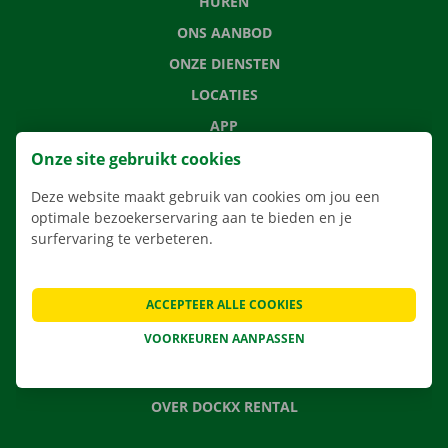
HUREN
ONS AANBOD
ONZE DIENSTEN
LOCATIES
APP
VERHUISOPLOSSINGEN
Onze site gebruikt cookies
Deze website maakt gebruik van cookies om jou een
optimale bezoekerservaring aan te bieden en je
surfervaring te verbeteren.
CONTACTEER ONS
VEELGESTELDE VRAGEN
ACCEPTEER ALLE COOKIES
NIEUWS
VOORKEUREN AANPASSEN
CADEAUBON
JOBS
OVER DOCKX RENTAL