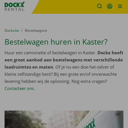
Fratello DEMO
Ga naar inhoud
Taalselectie overslaan
U bevindt zich hier:
van
Dockx.be
naar
Bestelwagens
Bestelwagen huren in Kaster?
Huur een camionette of bestelwagen in Kaster.
Dockx heeft
een groot aanbod aan bestelwagens met verschillende
laadruimtes en maten
. Of je nu een doe-het-zelver of
kleine zelfstandige bent? Bij een grote en/of onverwachte
levering hebben wij de oplossing. Nog extra vragen?
Contacteer ons
.