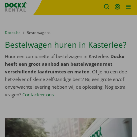
Fratello DEMO
Ga naar inhoud
Taalselectie overslaan
U bevindt zich hier:
van
Dockx.be
naar
Bestelwagens
Bestelwagen huren in Kasterlee?
Huur een camionette of bestelwagen in Kasterlee.
Dockx
heeft een groot aanbod aan bestelwagens met
verschillende laadruimtes en maten
. Of je nu een doe-
het-zelver of kleine zelfstandige bent? Bij een grote en/of
onverwachte levering hebben wij de oplossing. Nog extra
vragen?
Contacteer ons
.