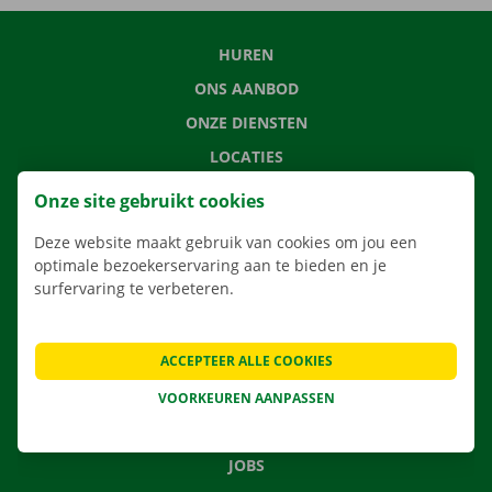
HUREN
ONS AANBOD
ONZE DIENSTEN
LOCATIES
APP
Onze site gebruikt cookies
VERHUISOPLOSSINGEN
Deze website maakt gebruik van cookies om jou een
optimale bezoekerservaring aan te bieden en je
surfervaring te verbeteren.
CONTACTEER ONS
ACCEPTEER ALLE COOKIES
VEELGESTELDE VRAGEN
NIEUWS
VOORKEUREN AANPASSEN
CADEAUBON
JOBS