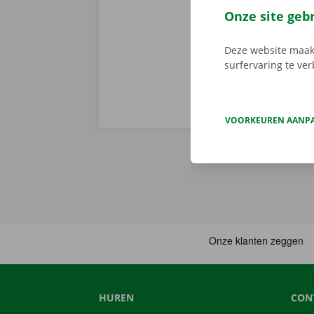
je afhaalpunt
Onze site geb
vertrekken. 
Deze website maakt
surfervaring te ve
VOORKEUREN AANP
HUREN
CON