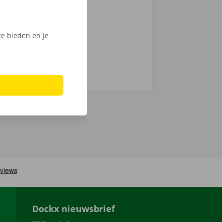
nt klaar om te
e bieden en je
Dockx nieuwsbrief