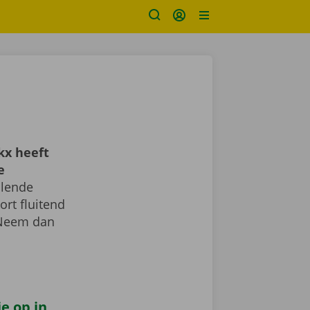
kx heeft
e
llende
ort fluitend
 Neem dan
e op in