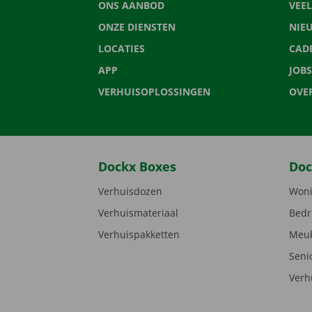
ONS AANBOD
VEE
ONZE DIENSTEN
NIE
LOCATIES
CAD
APP
JOBS
VERHUISOPLOSSINGEN
OVE
Dockx Boxes
Doc
Verhuisdozen
Woni
Verhuismateriaal
Bedr
Verhuispakketten
Meub
Seni
Verh