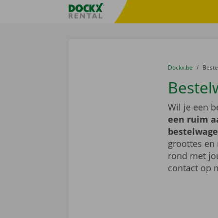
Ga naar inhoud
Taalselectie overslaan
Fratello DEMO
U bevindt zich hi
van
Dockx.be
naar
Best
Bestel
Wil je een 
een ruim a
bestelwage
groottes en 
rond met jo
contact op 