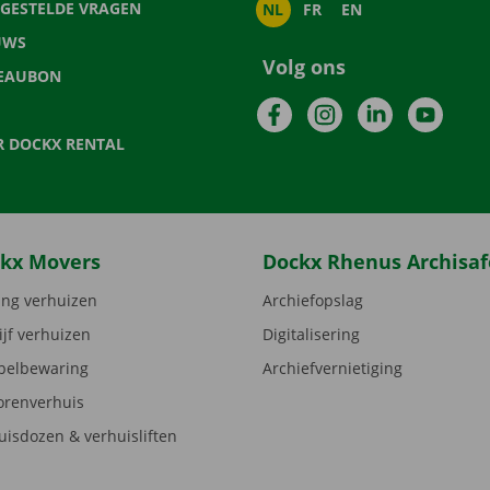
LGESTELDE VRAGEN
NL
FR
EN
UWS
Volg ons
EAUBON
Facebook
Instagram
LinkedIn
YouTu
R DOCKX RENTAL
kx Movers
Dockx Rhenus Archisaf
ng verhuizen
Archiefopslag
ijf verhuizen
Digitalisering
elbewaring
Archiefvernietiging
orenverhuis
uisdozen & verhuisliften