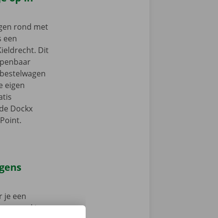
ngen rond met
s een
ieldrecht. Dit
 openbaar
e bestelwagen
je eigen
tis
 de Dockx
Point.
agens
 je een
 op weg: kies