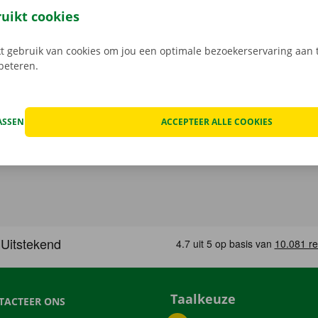
, maak je keuze uit het aanbod voertuigen, reken af en je be
ruikt cookies
Download de gratis app nu voor
Android
, of
Apple
.
 gebruik van cookies om jou een optimale bezoekerservaring aan t
rbeteren.
ASSEN
ACCEPTEER ALLE COOKIES
Taalkeuze
TACTEER ONS