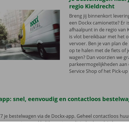
regio Kieldrecht
Breng jij binnenkort leveri
een Dockx camionette? Er i
afhaalpunt in de regio van K
is vlot bereikbaar met het
vervoer. Ben je van plan d
op te halen met de fiets of 
wagen? Dan voorzien we gra
parkeermogelijkheden aan
Service Shop of het Pick-up 
app: snel, eenvoudig en contactloos bestelw
7 je bestelwagen via de Dockx-app. Geheel contactloos huur
eze open je gemakkelijk met jouw digitale sleutel. Je bent zo