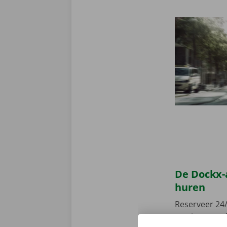
De Dockx-
huren
Reserveer 24/
camionette, d