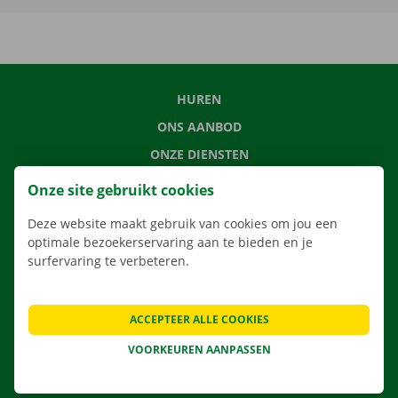
HUREN
ONS AANBOD
ONZE DIENSTEN
LOCATIES
Onze site gebruikt cookies
APP
Deze website maakt gebruik van cookies om jou een
VERHUISOPLOSSINGEN
optimale bezoekerservaring aan te bieden en je
surfervaring te verbeteren.
ACCEPTEER ALLE COOKIES
CONTACTEER ONS
VEELGESTELDE VRAGEN
VOORKEUREN AANPASSEN
NIEUWS