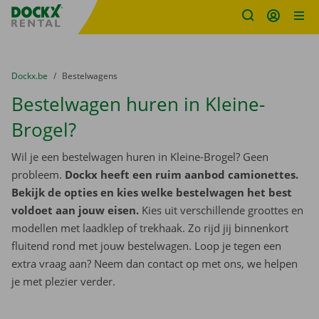
Fratello DEMO
Ga naar inhoud
Taalselectie overslaan
U bevindt zich hier:
van
Dockx.be
naar
Bestelwagens
Bestelwagen huren in Kleine-
Brogel?
Wil je een bestelwagen huren in Kleine-Brogel? Geen
probleem.
Dockx heeft een ruim aanbod camionettes.
Bekijk de opties en kies welke bestelwagen het best
voldoet aan jouw eisen.
Kies uit verschillende groottes en
modellen met laadklep of trekhaak. Zo rijd jij binnenkort
fluitend rond met jouw bestelwagen. Loop je tegen een
extra vraag aan? Neem dan contact op met ons, we helpen
je met plezier verder.