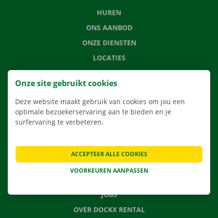
HUREN
ONS AANBOD
ONZE DIENSTEN
LOCATIES
APP
Onze site gebruikt cookies
VERHUISOPLOSSINGEN
Deze website maakt gebruik van cookies om jou een
optimale bezoekerservaring aan te bieden en je
surfervaring te verbeteren.
CONTACTEER ONS
VEELGESTELDE VRAGEN
ACCEPTEER ALLE COOKIES
NIEUWS
VOORKEUREN AANPASSEN
CADEAUBON
JOBS
OVER DOCKX RENTAL