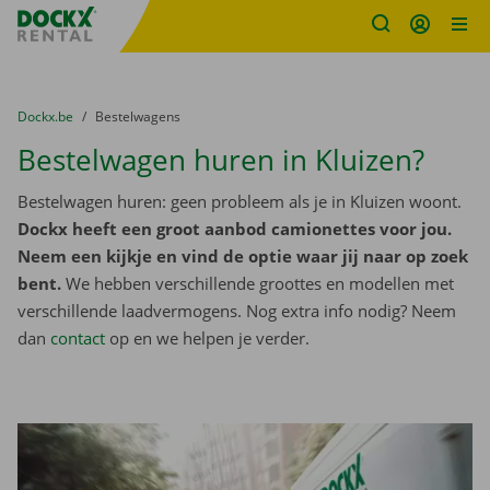
Fratello DEMO
Ga naar inhoud
Taalselectie overslaan
U bevindt zich hier:
van
Dockx.be
naar
Bestelwagens
Bestelwagen huren in Kluizen?
Bestelwagen huren: geen probleem als je in Kluizen woont.
Dockx heeft een groot aanbod camionettes voor jou.
Neem een kijkje en vind de optie waar jij naar op zoek
bent.
We hebben verschillende groottes en modellen met
verschillende laadvermogens. Nog extra info nodig? Neem
dan
contact
op en we helpen je verder.