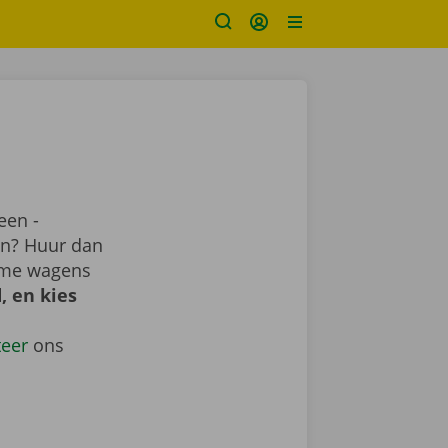
een -
ren? Huur dan
uime wagens
, en kies
teer
ons