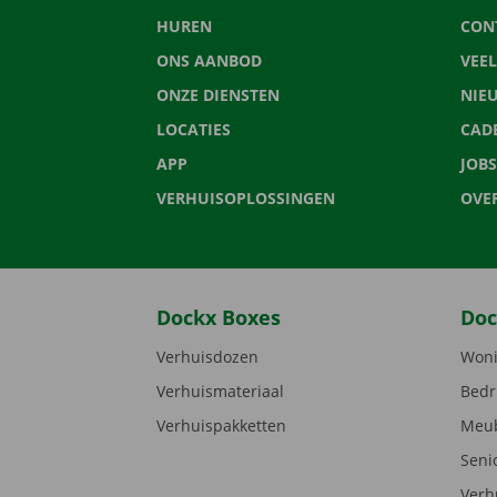
HUREN
CON
ONS AANBOD
VEE
ONZE DIENSTEN
NIE
LOCATIES
CAD
APP
JOBS
VERHUISOPLOSSINGEN
OVE
Dockx Boxes
Doc
Verhuisdozen
Woni
Verhuismateriaal
Bedr
Verhuispakketten
Meub
Seni
Verh