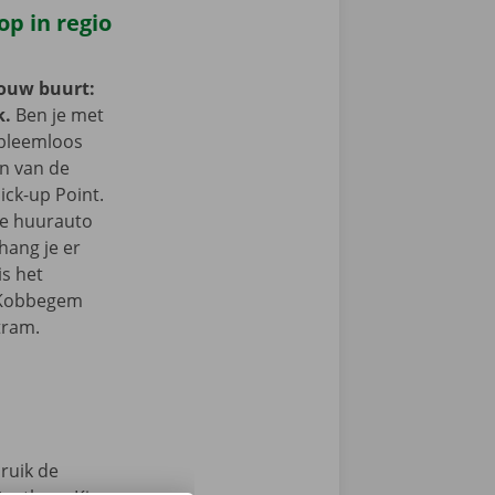
op in regio
jouw buurt:
k.
Ben je met
obleemloos
in van de
ick-up Point.
e de huurauto
hang je er
is het
n Kobbegem
tram.
ruik de