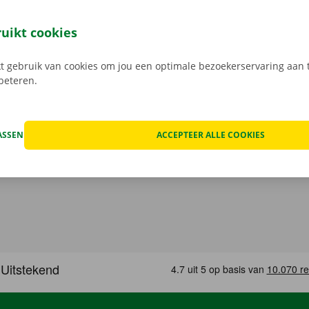
 reserveer je 24/7 een camionette: snel, gemakkelijk en cont
t model dat het beste bij jou past en je gewenste Pick-up Po
ruikt cookies
 Bij het ophalen open je de camionette eenvoudig met jouw 
load de gratis app voor
Android
of
Apple
.
 gebruik van cookies om jou een optimale bezoekerservaring aan t
rbeteren.
ASSEN
ACCEPTEER ALLE COOKIES