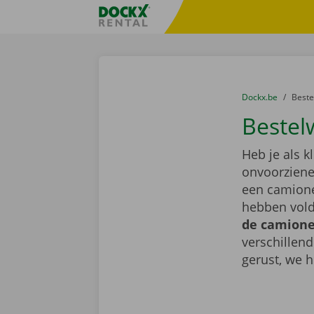
Ga naar inhoud
Taalselectie overslaan
Fratello DEMO
U bevindt zich hi
van
Dockx.be
naar
Best
Bestel
Heb je als k
onvoorziene 
een camione
hebben vold
de camionet
verschillen
gerust, we h