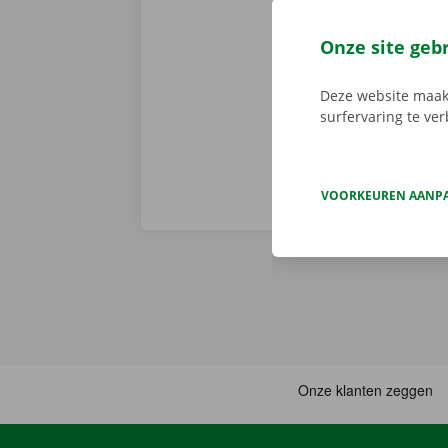
Dockx-app. Zo
via de app he
Onze site geb
Service Shop.
sleutel. Down
Deze website maakt
surfervaring te ve
VOORKEUREN AANP