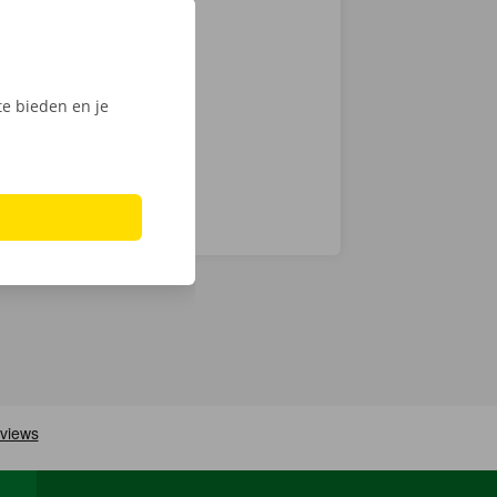
actloos. Kies
int of Dockx
digitale
e bieden en je