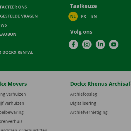
Taalkeuze
TACTEER ONS
LGESTELDE VRAGEN
NL
FR
EN
UWS
Volg ons
EAUBON
Facebook
Instagram
LinkedIn
YouTu
R DOCKX RENTAL
kx Movers
Dockx Rhenus Archisaf
ng verhuizen
Archiefopslag
ijf verhuizen
Digitalisering
elbewaring
Archiefvernietiging
orenverhuis
uisdozen & verhuisliften