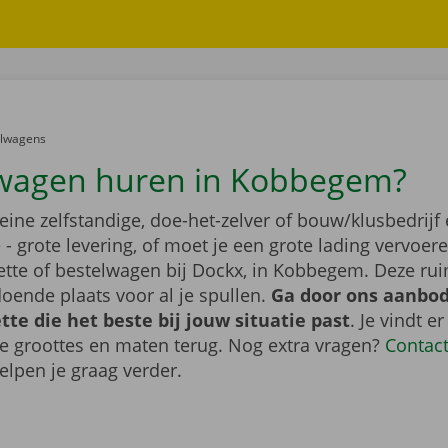
er:
elwagens
wagen huren in Kobbegem?
leine zelfstandige, doe-het-zelver of bouw/klusbedrijf 
- grote levering, of moet je een grote lading vervoe
tte of bestelwagen bij Dockx, in Kobbegem. Deze r
oende plaats voor al je spullen.
Ga door ons aanbod
te die het beste bij jouw situatie past
. Je vindt er
de groottes en maten terug. Nog extra vragen?
Contac
elpen je graag verder.