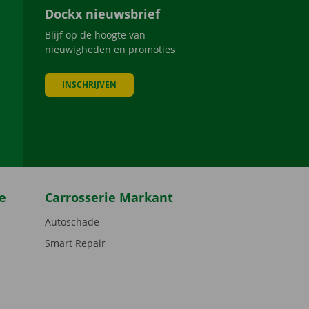
Dockx nieuwsbrief
Blijf op de hoogte van
nieuwigheden en promoties
INSCHRIJVEN
be
e
Carrosserie Markant
Autoschade
Smart Repair