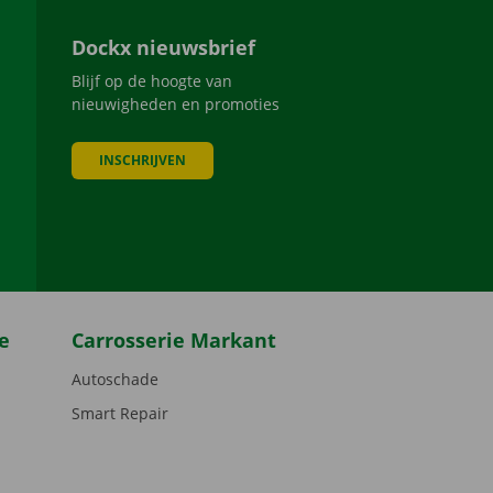
Dockx nieuwsbrief
Blijf op de hoogte van
nieuwigheden en promoties
INSCHRIJVEN
be
e
Carrosserie Markant
Autoschade
Smart Repair