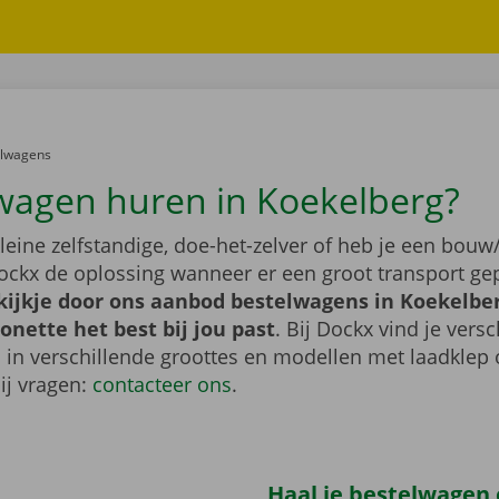
er:
elwagens
wagen huren in Koekelberg?
leine zelfstandige, doe-het-zelver of heb je een bouw/
ockx de oplossing wanneer er een groot transport gep
ijkje door ons aanbod bestelwagens in Koekelber
nette het best bij jou past
. Bij Dockx vind je vers
 in verschillende groottes en modellen met laadklep 
bij vragen:
contacteer ons
.
Haal je bestelwagen o