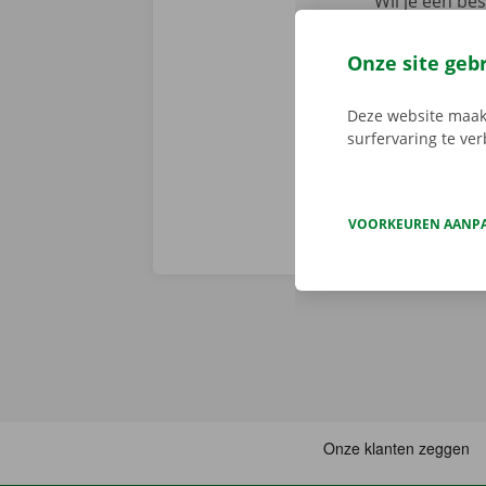
Wil je een b
Dockx-app. Zo
via de app he
Onze site geb
Service Shop.
sleutel. Down
Deze website maakt
surfervaring te ve
VOORKEUREN AANP