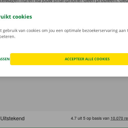
estelwagen huren via jouw smartphone? Geen probleem. Geb
 reserveer je 24/7 een camionette: snel, gemakkelijk en cont
t model dat het beste bij jou past en je gewenste Pick-up Po
ruikt cookies
 Bij het ophalen open je de camionette eenvoudig met jouw 
load de gratis app voor
Android
of
Apple
.
 gebruik van cookies om jou een optimale bezoekerservaring aan t
rbeteren.
ASSEN
ACCEPTEER ALLE COOKIES