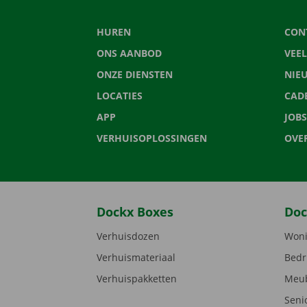
HUREN
CON
ONS AANBOD
VEE
ONZE DIENSTEN
NIE
LOCATIES
CAD
APP
JOBS
VERHUISOPLOSSINGEN
OVE
Dockx Boxes
Doc
Verhuisdozen
Woni
Verhuismateriaal
Bedr
Verhuispakketten
Meub
Seni