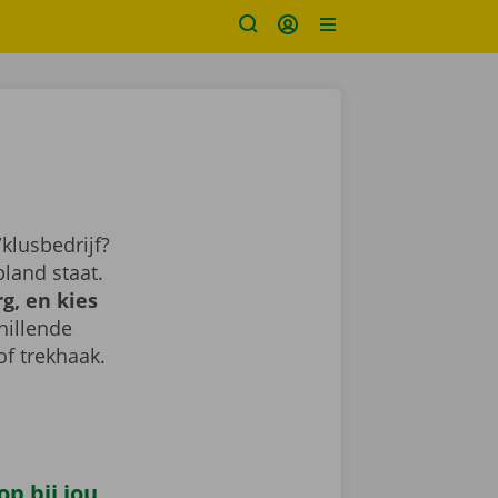
klusbedrijf?
land staat.
g, en kies
chillende
of trekhaak.
p bij jou