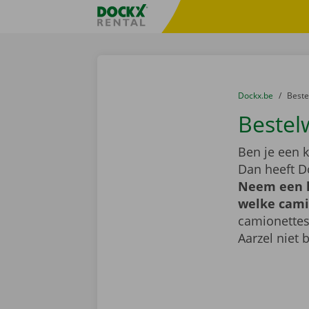
Ga naar inhoud
Taalselectie overslaan
Fratello DEMO
U bevindt zich hi
van
Dockx.be
naar
Best
Bestel
Ben je een k
Dan heeft D
Neem een k
welke camio
camionettes
Aarzel niet 