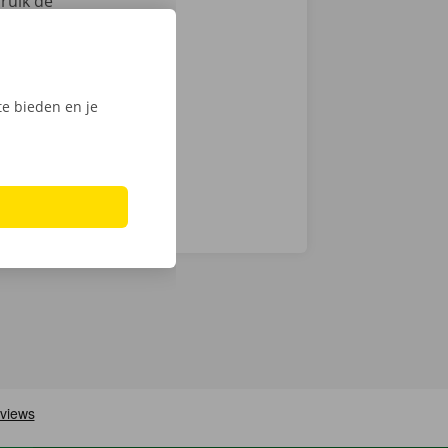
ruik de
actloos. Kies
int of Dockx
digitale
e bieden en je