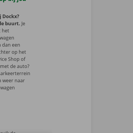
j Dockx?
de buurt.
Je
t het
lwagen
m dan een
chter op het
vice Shop of
r met de auto?
parkeerterrein
m weer naar
elwagen