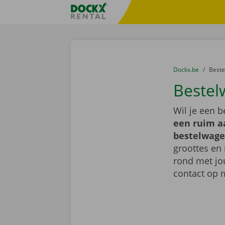
Ga naar inhoud
Taalselectie overslaan
Fratello DEMO
U bevindt zich hi
van
Dockx.be
naar
Best
Bestel
Wil je een 
een ruim a
bestelwage
groottes en 
rond met jo
contact op 