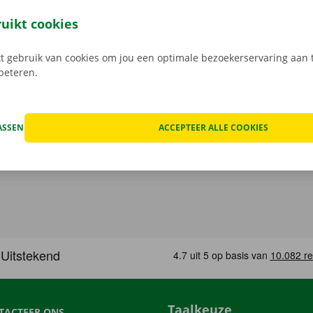
t model dat het beste bij jou past en je gewenste Pick-up Po
 Bij het ophalen open je de camionette eenvoudig met jouw 
ruikt cookies
load de gratis app voor
Android
of
Apple
.
 gebruik van cookies om jou een optimale bezoekerservaring aan t
rbeteren.
ASSEN
ACCEPTEER ALLE COOKIES
Taalkeuze
TACTEER ONS