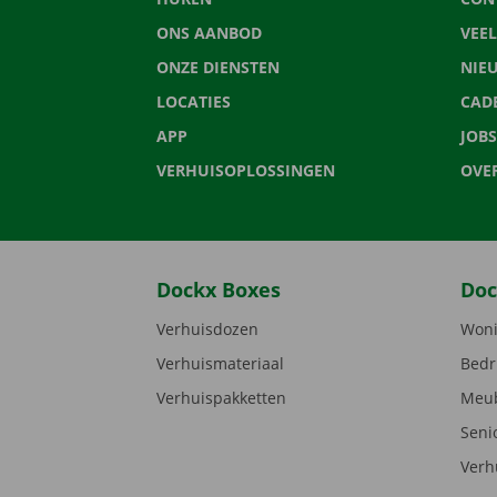
ONS AANBOD
VEE
ONZE DIENSTEN
NIE
LOCATIES
CAD
APP
JOBS
VERHUISOPLOSSINGEN
OVE
Dockx Boxes
Doc
Verhuisdozen
Woni
Verhuismateriaal
Bedr
Verhuispakketten
Meub
Seni
Verh