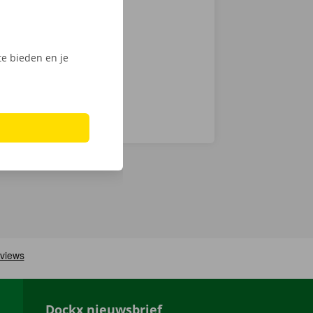
int of Dockx
digitale
e bieden en je
Dockx nieuwsbrief