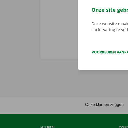
via de app he
Service Shop.
Onze site geb
sleutel. Down
Deze website maakt
surfervaring te ve
VOORKEUREN AANP
HUREN
CON