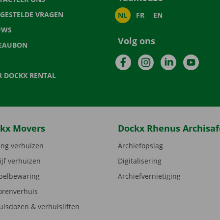
LGESTELDE VRAGEN
NL
FR
EN
UWS
Volg ons
EAUBON
Facebook
Instagram
LinkedIn
YouTu
R DOCKX RENTAL
kx Movers
Dockx Rhenus Archisaf
ng verhuizen
Archiefopslag
ijf verhuizen
Digitalisering
elbewaring
Archiefvernietiging
orenverhuis
uisdozen & verhuisliften