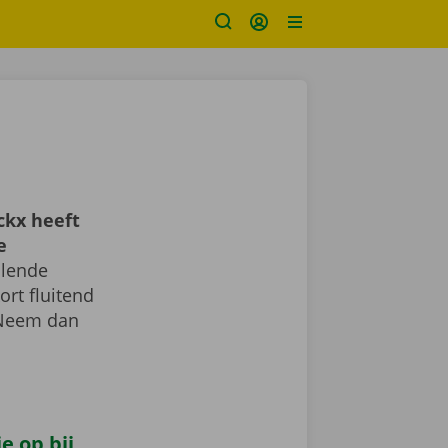
ckx heeft
e
llende
ort fluitend
 Neem dan
e op bij