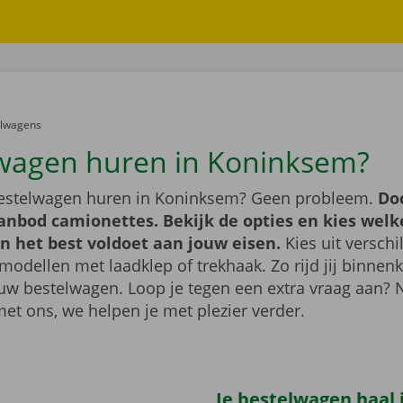
er:
elwagens
wagen huren in Koninksem?
bestelwagen huren in Koninksem? Geen probleem.
Do
anbod camionettes. Bekijk de opties en kies welk
n het best voldoet aan jouw eisen.
Kies uit verschi
modellen met laadklep of trekhaak. Zo rijd jij binnenk
uw bestelwagen. Loop je tegen een extra vraag aan?
met ons, we helpen je met plezier verder.
Je bestelwagen haal j