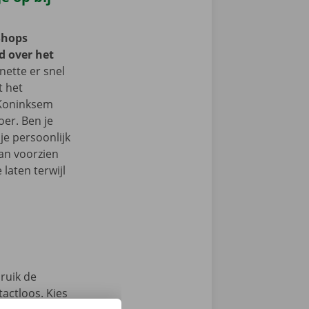
Shops
d over het
ette er snel
t het
 Koninksem
er. Ben je
je persoonlijk
an voorzien
laten terwijl
ruik de
actloos. Kies