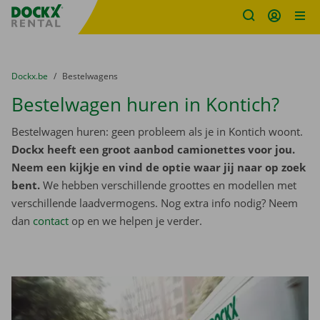
Fratello DEMO
Ga naar inhoud
Taalselectie overslaan
U bevindt zich hier:
van
Dockx.be
naar
Bestelwagens
Bestelwagen huren in Kontich?
Bestelwagen huren: geen probleem als je in Kontich woont.
Dockx heeft een groot aanbod camionettes voor jou.
Neem een kijkje en vind de optie waar jij naar op zoek
bent.
We hebben verschillende groottes en modellen met
verschillende laadvermogens. Nog extra info nodig? Neem
dan
contact
op en we helpen je verder.