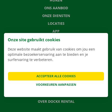
HUREN
ONS AANBOD
ONZE DIENSTEN
LOCATIES
APP
VERHUISOPLOSSINGEN
Onze site gebruikt cookies
Deze website maakt gebruik van cookies om jou een
optimale bezoekerservaring aan te bieden en je
surfervaring te verbeteren.
CONTACTEER ONS
VEELGESTELDE VRAGEN
ACCEPTEER ALLE COOKIES
NIEUWS
VOORKEUREN AANPASSEN
CADEAUBON
JOBS
OVER DOCKX RENTAL