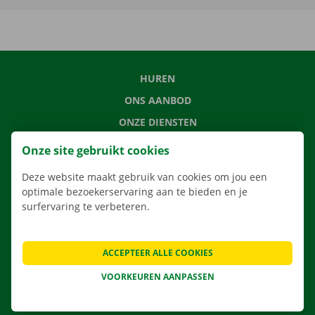
HUREN
ONS AANBOD
ONZE DIENSTEN
LOCATIES
Onze site gebruikt cookies
APP
Deze website maakt gebruik van cookies om jou een
VERHUISOPLOSSINGEN
optimale bezoekerservaring aan te bieden en je
surfervaring te verbeteren.
ACCEPTEER ALLE COOKIES
CONTACTEER ONS
VEELGESTELDE VRAGEN
VOORKEUREN AANPASSEN
NIEUWS