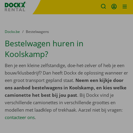
Fratello DEMO
Ga naar inhoud
Taalselectie overslaan
U bevindt zich hier:
van
Dockx.be
naar
Bestelwagens
Bestelwagen huren in
Koolskamp?
Ben je een kleine zelfstandige, doe-het-zelver of heb je een
bouw/klusbedrijf? Dan heeft Dockx de oplossing wanneer er
een groot transport gepland staat.
Neem een kijkje door
ons aanbod bestelwagens in Koolskamp, en kies welke
camionette het best bij jou past
. Bij Dockx vind je
verschillende camionettes in verschillende groottes en
modellen met laadklep of trekhaak. Aarzel niet bij vragen:
contacteer ons
.