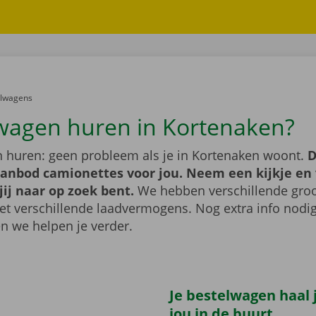
er:
elwagens
wagen huren in Kortenaken?
 huren: geen probleem als je in Kortenaken woont.
D
aanbod camionettes voor jou. Neem een kijkje en 
jij naar op zoek bent.
We hebben verschillende groo
t verschillende laadvermogens. Nog extra info nod
n we helpen je verder.
Je bestelwagen haal j
jou in de buurt