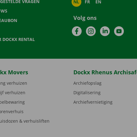
LGESTELDE VRAGEN
NL
FR
EN
UWS
Volg ons
EAUBON
Facebook
Instagram
LinkedIn
YouTu
R DOCKX RENTAL
kx Movers
Dockx Rhenus Archisaf
ng verhuizen
Archiefopslag
ijf verhuizen
Digitalisering
elbewaring
Archiefvernietiging
orenverhuis
uisdozen & verhuisliften