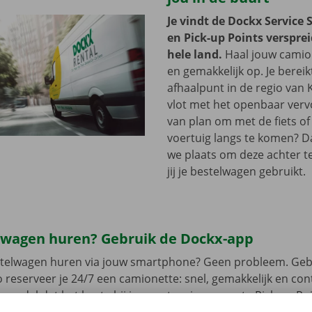
Je vindt de Dockx Service 
en Pick-up Points versprei
hele land.
Haal jouw camion
en gemakkelijk op. Je bereik
afhaalpunt in de regio van
vlot met het openbaar vervo
van plan om met de fiets of 
voertuig langs te komen? D
we plaats om deze achter te 
jij je bestelwagen gebruikt.
lwagen huren? Gebruik de Dockx-app
estelwagen huren via jouw smartphone? Geen probleem. Geb
 reserveer je 24/7 een camionette: snel, gemakkelijk en cont
t model dat het beste bij jou past en je gewenste Pick-up Po