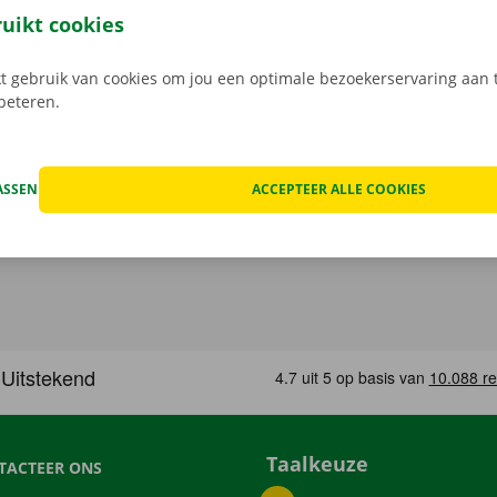
 Bij het ophalen open je de camionette eenvoudig met jouw 
ruikt cookies
load de gratis app voor
Android
of
Apple
.
 gebruik van cookies om jou een optimale bezoekerservaring aan t
rbeteren.
ASSEN
ACCEPTEER ALLE COOKIES
Taalkeuze
TACTEER ONS