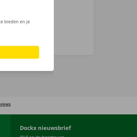
digitale
e bieden en je
Dockx nieuwsbrief