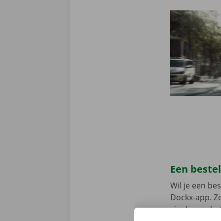
Een beste
Wil je een b
Dockx-app. Zo
via de app he