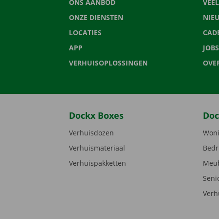
ONS AANBOD
VEE
ONZE DIENSTEN
NIE
LOCATIES
CAD
APP
JOBS
VERHUISOPLOSSINGEN
OVE
Dockx Boxes
Doc
Verhuisdozen
Woni
Verhuismateriaal
Bedr
Verhuispakketten
Meub
Seni
Verh