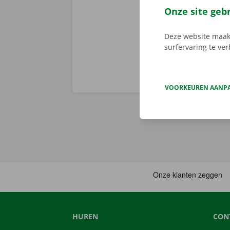
Service Shop.
Onze site geb
sleutel. Down
Deze website maakt
surfervaring te ve
VOORKEUREN AANP
HUREN
CON