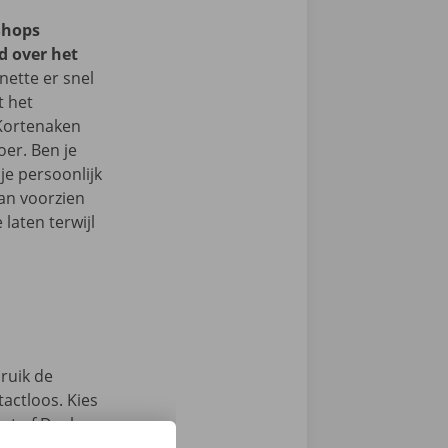
Shops
d over het
ette er snel
t het
 Kortenaken
er. Ben je
je persoonlijk
an voorzien
laten terwijl
ruik de
actloos. Kies
int of Dockx