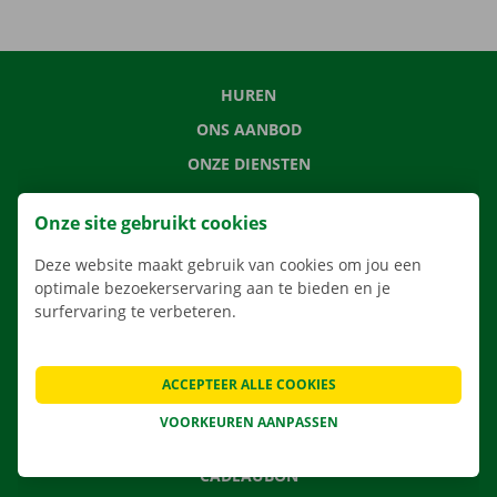
HUREN
ONS AANBOD
ONZE DIENSTEN
LOCATIES
Onze site gebruikt cookies
APP
Deze website maakt gebruik van cookies om jou een
VERHUISOPLOSSINGEN
optimale bezoekerservaring aan te bieden en je
surfervaring te verbeteren.
CONTACTEER ONS
ACCEPTEER ALLE COOKIES
VEELGESTELDE VRAGEN
VOORKEUREN AANPASSEN
NIEUWS
CADEAUBON