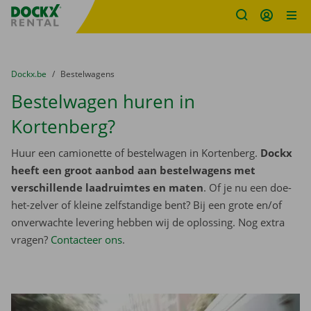
Fratello DEMO
Ga naar inhoud
Taalselectie overslaan
U bevindt zich hier:
van
Dockx.be
naar
Bestelwagens
Bestelwagen huren in
Kortenberg?
Huur een camionette of bestelwagen in Kortenberg.
Dockx
heeft een groot aanbod aan bestelwagens met
verschillende laadruimtes en maten
. Of je nu een doe-
het-zelver of kleine zelfstandige bent? Bij een grote en/of
onverwachte levering hebben wij de oplossing. Nog extra
vragen?
Contacteer ons
.