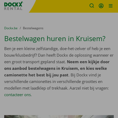
Fratello DEMO
Ga naar inhoud
Taalselectie overslaan
U bevindt zich hier:
van
Dockx.be
naar
Bestelwagens
Bestelwagen huren in Kruisem?
Ben je een kleine zelfstandige, doe-het-zelver of heb je een
bouw/klusbedrijf? Dan heeft Dockx de oplossing wanneer er
een groot transport gepland staat.
Neem een kijkje door
ons aanbod bestelwagens in Kruisem, en kies welke
camionette het best bij jou past
. Bij Dockx vind je
verschillende camionettes in verschillende groottes en
modellen met laadklep of trekhaak. Aarzel niet bij vragen:
contacteer ons
.